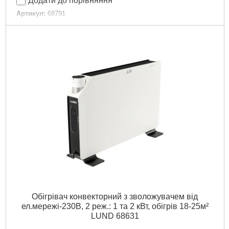
Додати до порівняння
Артикул:
68791
Код товару:
29.61.24
Докладніше...
Обігрівач конвекторний з зволожувачем від
ел.мережі-230В, 2 реж.: 1 та 2 кВт, обігрів 18-25м²
LUND 68631