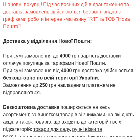
Шановні покупці! Під час воєнних дій відвантаження та
доставка замовлень здійснюються без змін, згідно з
графіками роботи інтернет-магазину "RT" та ТОВ "Нова
Пошта"!
Доставка у відділення Нової Пошти
:
При сумі замовлення до
4000
грн вартість доставки
оплачує покупець за тарифами Нової Пошти.
При сумі замовлення від
4000
грн доставка здійснюється
безкоштовно по всій території України.
Замовлення до
250
грн накладеним платежем не
відправляються.
Безкоштовна доставка
поширюється на весь
асортимент, за винятком товарів зі знижками, на які діють
акції, а також товарів, що входять до категорій і всіх
підкатегорій:
товари для саду
,
ручні візки та
рокли
і
опалення та водопостачання
(якщо в замовленні