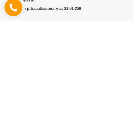
м.Харків р.Барабашова маг. 21-01-258
ОСОБИСТИЙ КАБІНЕТ
Історія замовлень
Особистий кабінет
ДОДАТКОВО
Виробники (бренди)
ІНФОРМАЦІЯ
Контакти
Доставка і оплата
Договір публічної оферти
RT.CO.UA