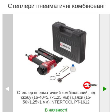
Степлери пневматичні комбіновані
Степлер пневматичний комбінований, під
Пнев
скобу (16-40×5,7×1,25 мм) і цвяхи (15-
50×1,25×1 мм) INTERTOOL PT-1612
В наявності