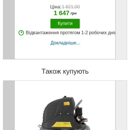
Ціна:
1 821,00
1 647
грн
Купити
В
Відвантаження протягом 1-2 робочих днів
Докладніше...
Також купують