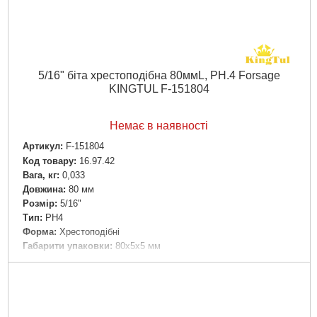
5/16" біта хрестоподібна 80ммL, PH.4 Forsage
KINGTUL F-151804
Немає в наявності
Артикул:
F-151804
Код товару:
16.97.42
Вага, кг:
0,033
Довжина:
80 мм
Розмір:
5/16"
Тип:
PH4
Форма:
Хрестоподібні
Габарити упаковки:
80x5x5 мм
Вага брутто:
50 р
Докладніше...