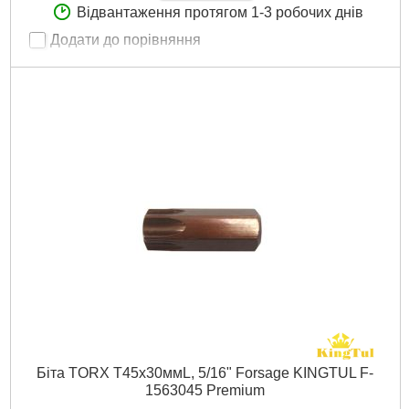
Відвантаження протягом 1-3 робочих днів
Додати до порівняння
Артикул:
F-1543007 Premium
Код товару:
23.71.44
Розмір:
5/16"
Докладніше...
Біта TORX T45х30ммL, 5/16" Forsage KINGTUL F-
1563045 Premium