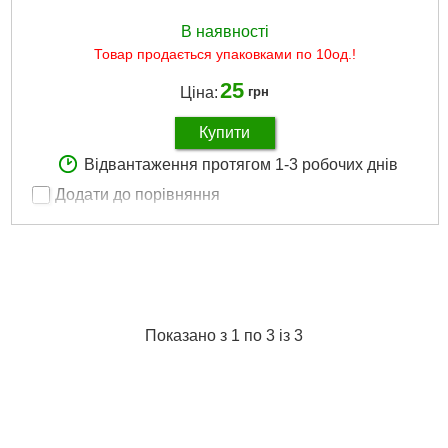
В наявності
Товар продається упаковками по 10од.!
25
Ціна:
грн
Купити
Відвантаження протягом 1-3 робочих днів
Додати до порівняння
Артикул:
F-1563045 Premium
Код товару:
23.71.67
Розмір:
5/16"
Тип:
Torx
Докладніше...
Показано з 1 по 3 із 3