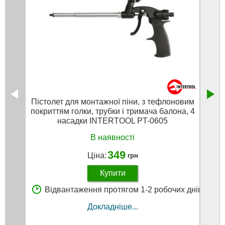
Пістолет для монтажної піни, з тефлоновим
Пі
покриттям голки, трубки і тримача балона, 4
тефло
насадки INTERTOOL PT-0605
на
В наявності
349
Ціна:
грн
Купити
Відвантаження протягом 1-2 робочих днів
В
Докладніше...