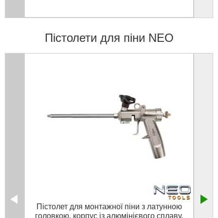
Пістолети для піни NEO
Пістолет для монтажної піни з латунною
Піс
головкою, корпус із алюмінієвого сплаву,