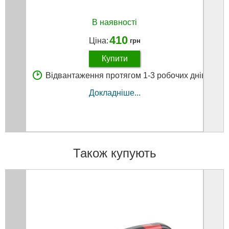
В наявності
410
Ціна:
грн
Купити
Відвантаження протягом 1-3 робочих днів
В
Докладніше...
Також купують