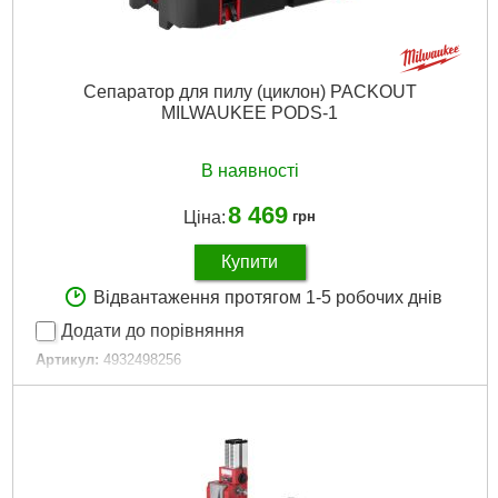
Сепаратор для пилу (циклон) PACKOUT
MILWAUKEE PODS-1
В наявності
8 469
Ціна:
грн
Купити
Відвантаження протягом 1-5 робочих днів
Додати до порівняння
Артикул:
4932498256
Код товару:
29.61.19
Габарити упаковки:
440x340x250 мм
Вага брутто:
4,700 р
Докладніше...