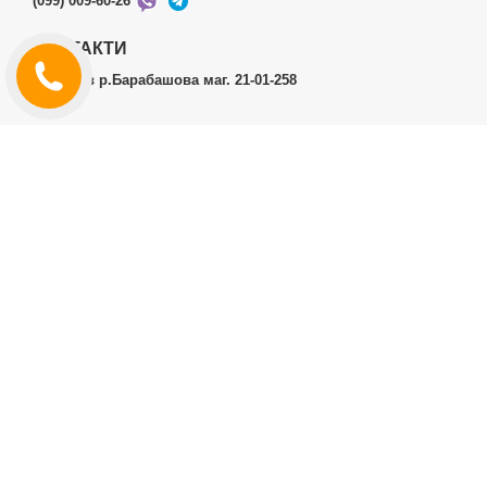
(099) 009-60-26
КОНТАКТИ
м.Харків р.Барабашова маг. 21-01-258
ОСОБИСТИЙ КАБІНЕТ
Історія замовлень
Особистий кабінет
ДОДАТКОВО
Виробники (бренди)
ІНФОРМАЦІЯ
Контакти
Доставка і оплата
Договір публічної оферти