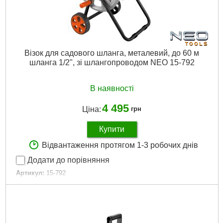
Візок для садового шланга, металевий, до 60 м
шланга 1/2", зі шлангопроводом NEO 15-792
В наявності
4 495
Ціна:
грн
Купити
Відвантаження протягом 1-3 робочих днів
Додати до порівняння
Артикул:
15-792
Код товару:
25.63.06
Об'єм котушки:
60 м шланга 1/2" або 20 м шланга 3/4"
Габарити упаковки:
395x195x530 мм
Вага брутто:
5,600 р