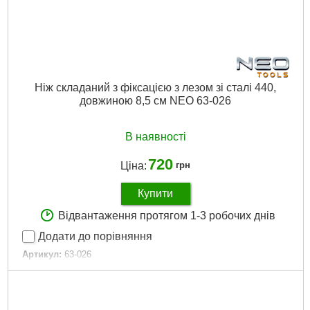
Ніж складаний з фіксацією з лезом зі сталі 440,
довжиною 8,5 см NEO 63-026
В наявності
720
Ціна:
грн
Купити
Відвантаження протягом 1-3 робочих днів
Додати до порівняння
Артикул:
63-026
Код товару:
17.47.35
Довжина:
440 мм
Габарити упаковки:
240x120x55 мм
Вага брутто:
194 р