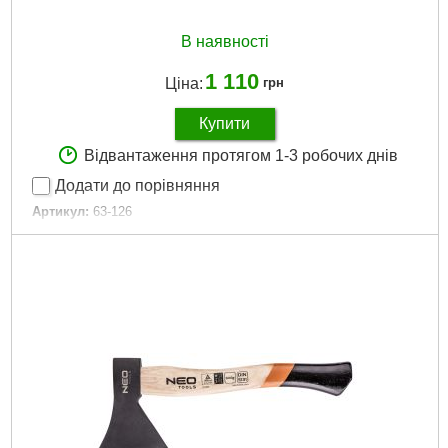
В наявності
1 110
Ціна:
грн
Купити
Відвантаження протягом 1-3 робочих днів
Додати до порівняння
Артикул:
63-126
Код товару:
25.45.60
Вага продукту:
369
Повна висота продукту:
16 см
Габарити упаковки:
220x130x30 мм
Вага брутто:
600 р
Докладніше...