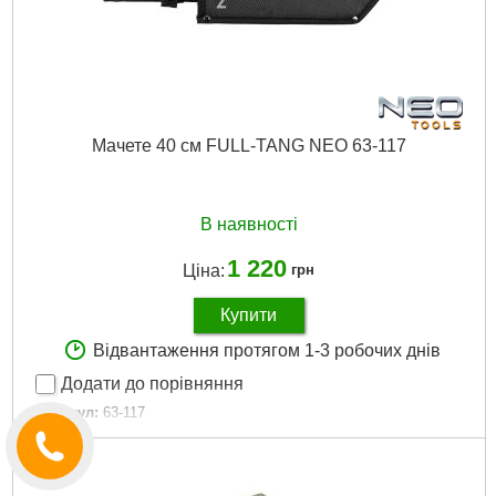
Мачете 40 см FULL-TANG NEO 63-117
В наявності
1 220
Ціна:
грн
Купити
Відвантаження протягом 1-3 робочих днів
Додати до порівняння
Артикул:
63-117
Код товару:
25.45.55
Повна довжина продукту:
40 см
Довжина леза:
25.5 см