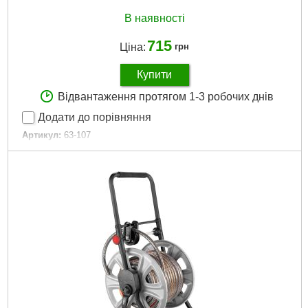
В наявності
715
Ціна:
грн
Купити
Відвантаження протягом 1-3 робочих днів
Додати до порівняння
Артикул:
63-107
Код товару:
25.63.22
Повна довжина продукту:
22 см
Довжина леза:
9 см
Утримувач:
із пластмаси
Габарити упаковки:
200x100x5 мм
Вага брутто:
70 р
Докладніше...