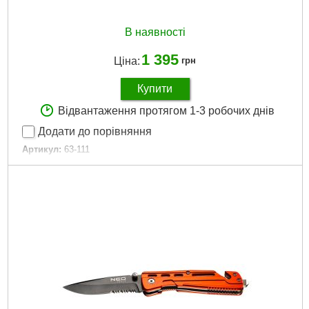
В наявності
1 395
Ціна:
грн
Купити
Відвантаження протягом 1-3 робочих днів
Додати до порівняння
Артикул:
63-111
Код товару:
24.63.08
EAN:
5907558453584
Повна довжина продукту:
23 см
Довжина леза:
12 см
Утримувач:
дерев'яна
Габарити упаковки:
150x80x20 мм
Вага брутто:
200 р
Докладніше...