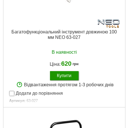
Багатофункціональний інструмент довжиною 100
мм NEO 63-027
В наявності
620
Ціна:
грн
Купити
Відвантаження протягом 1-3 робочих днів
Додати до порівняння
Артикул:
63-027
Код товару:
17.48.65
EAN:
5907558420982
Вага продукту:
125 років
Габарити упаковки:
250x100x40 мм