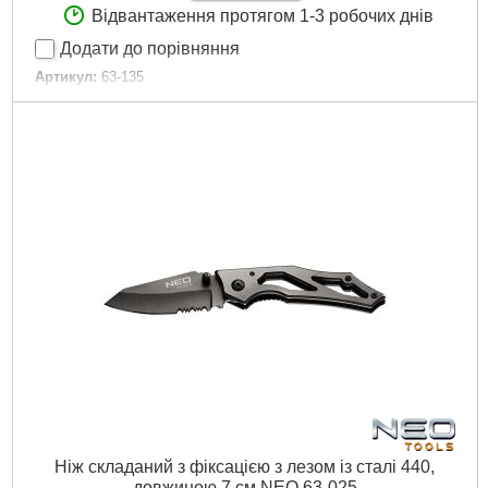
Відвантаження протягом 1-3 робочих днів
Додати до порівняння
Артикул:
63-135
Код товару:
25.69.74
Повна довжина продукту:
19.5 см
Повна ширина продукту:
11 см
Вага продукту:
80 років
Габарити упаковки:
227x135x10 мм
Вага брутто:
72 р
Докладніше...
Ніж складаний з фіксацією з лезом із сталі 440,
довжиною 7 см NEO 63-025