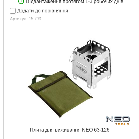
Відвантаження протягом 1-3 робочих днів
Додати до порівняння
Артикул:
15-793
Код товару:
25.63.07
Об'єм котушки:
60 м шланга 1/2" або 20 м шланга 3/4"
Габарити упаковки:
360x110x580 мм
Вага брутто:
2,800 р
Докладніше...
Плита для виживання NEO 63-126