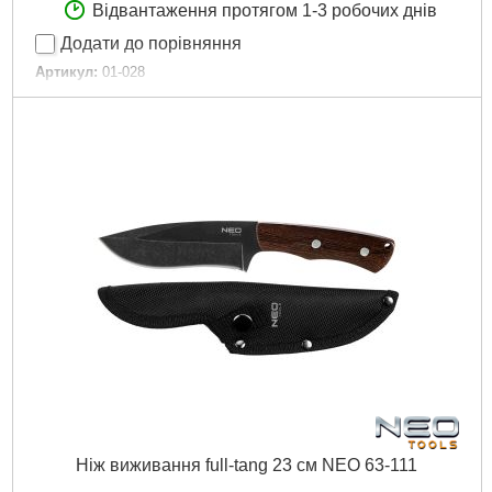
Відвантаження протягом 1-3 робочих днів
Додати до порівняння
Артикул:
01-028
Код товару:
17.48.66
Кількість:
11 шт.
Габарити упаковки:
150x30x30 мм
Вага брутто:
200 р
Докладніше...
Ніж виживання full-tang 23 см NEO 63-111