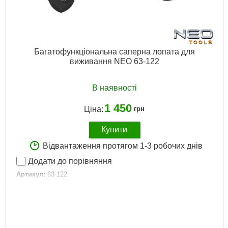
Багатофункціональна саперна лопата для
виживання NEO 63-122
В наявності
1 450
Ціна:
грн
Купити
Відвантаження протягом 1-3 робочих днів
Додати до порівняння
Артикул:
63-122
Код товару:
25.45.59
Повна довжина продукту:
63 см
Кількість функцій:
8 шт
Функції:
пила, кирка, відкривалка для пляшок, трут,
багатофункціональний ніж, пробійник, свисток