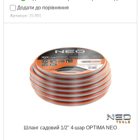
Додати до порівняння
Артикул:
15-891
Код товару:
25.63.08
Довжина шлангу:
20 м
Габарити упаковки:
520x280x480 мм
Вага брутто:
10,700 р
Докладніше...
Шланг садовий 1/2" 4-шар OPTIMA NEO