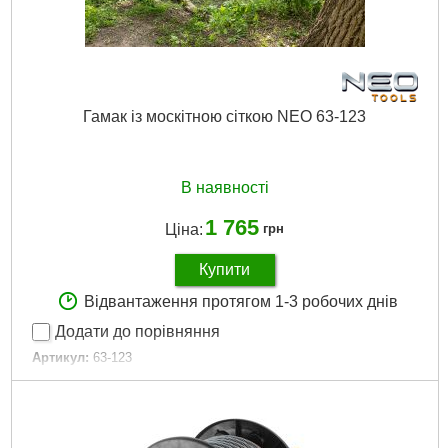
Гамак із москітною сіткою NEO 63-123
В наявності
1 765
Ціна:
грн
Купити
Відвантаження протягом 1-3 робочих днів
Додати до порівняння
Артикул:
63-123
Код товару:
25.65.58
Повна довжина продукту:
330 см
Повна ширина продукту:
140 см
Максимальна вантажопідйомність:
200 кг