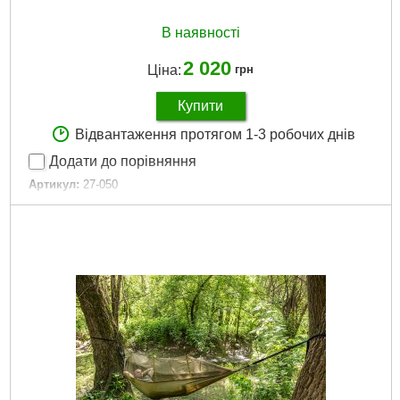
В наявності
2 020
Ціна:
грн
Купити
Відвантаження протягом 1-3 робочих днів
Додати до порівняння
Артикул:
27-050
Код товару:
17.47.71
Висота:
900 мм
Маса:
2,5 кг
Габарити упаковки:
910x210x50 мм
Вага брутто:
3,720 р
Докладніше...