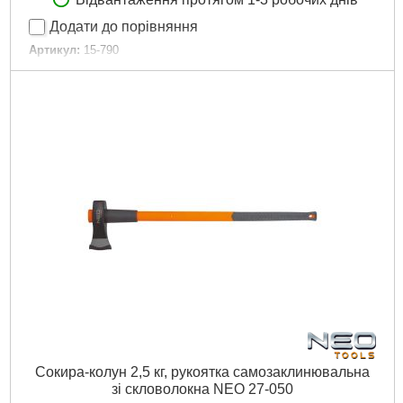
Відвантаження протягом 1-3 робочих днів
Додати до порівняння
Артикул:
15-790
Код товару:
25.63.04
Об'єм котушки:
100 м шланга 1/2" або 30 м шланга 3/4"
Габарити упаковки:
390x430x100 мм
Вага брутто:
4,200 р
Докладніше...
Сокира-колун 2,5 кг, рукоятка самозаклинювальна
зі скловолокна NEO 27-050