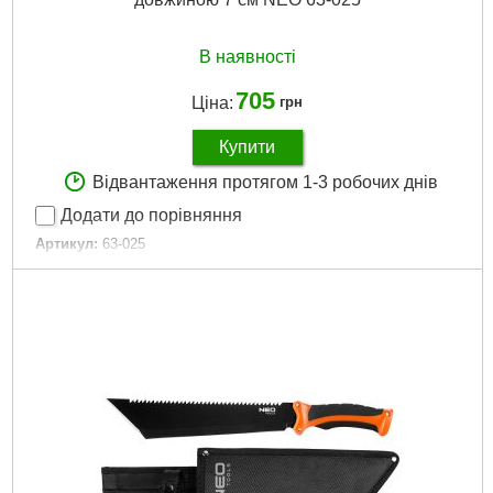
В наявності
705
Ціна:
грн
Купити
Відвантаження протягом 1-3 робочих днів
Додати до порівняння
Артикул:
63-025
Код товару:
17.47.34
Матеріал:
титан
Довжина:
440 мм
Габарити упаковки:
220x105x40 мм
Вага брутто:
153 р
Докладніше...