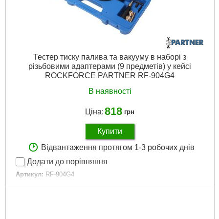
Тестер тиску палива та вакууму в наборі з
різьбовими адаптерами (9 предметів) у кейсі
ROCKFORCE PARTNER RF-904G4
В наявності
818
Ціна:
грн
Купити
Відвантаження протягом 1-3 робочих днів
Додати до порівняння
Артикул:
RF-904G4
Код товару:
25.38.96
Упаковка:
Справа
Докладніше...