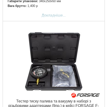
Габарити упаковки:
340x250x60 мм
Вага брутто:
1,400 р
Докладніше...
Тестер тиску палива та вакууму в наборі з
різьбовими адаптерами (9пр.) в кейсі FORSAGE F-