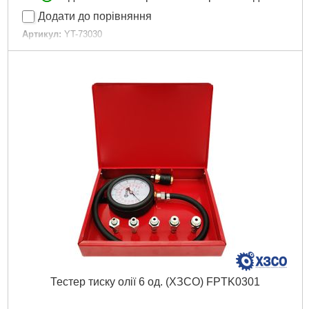
Додати до порівняння
Артикул:
YT-73030
Код товару:
16.26.42
Кількість елементів:
12 штук
Максимальний тиск:
Є 35
Довжина:
1850 мм
Габарити упаковки:
350x225x65 мм
Вага брутто:
1,294 р
Докладніше...
Тестер тиску олії 6 од. (ХЗСО) FPTK0301