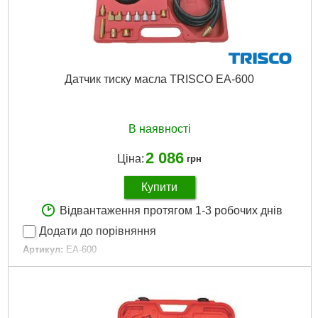
Датчик тиску масла TRISCO EA-600
В наявності
2 086
Ціна:
грн
Купити
Відвантаження протягом 1-3 робочих днів
Додати до порівняння
Артикул:
EA-600
Код товару:
15.09.38
Діапазон:
0-300 psi (0-21 бар)
Шланг:
600 мм
Адаптери:
11 шт.