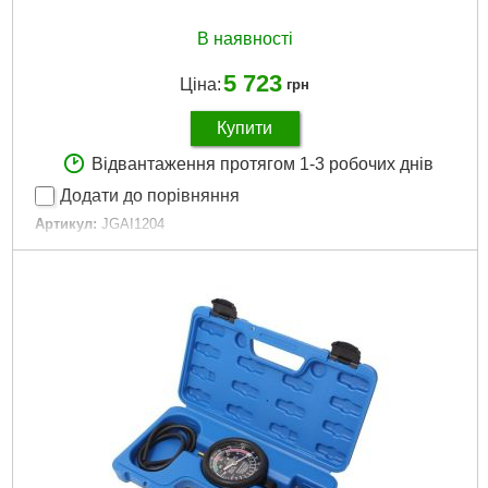
В наявності
5 723
Ціна:
грн
Купити
Відвантаження протягом 1-3 робочих днів
Додати до порівняння
Артикул:
JGAI1204
Код товару:
20.64.83
Діапазон:
Від 0 до 150 фунтів на квадратний дюйм (від 0 до
10 бар)
Перехідники:
1/8" NPT, 1/4 "NPT, 3/8"
Докладніше...