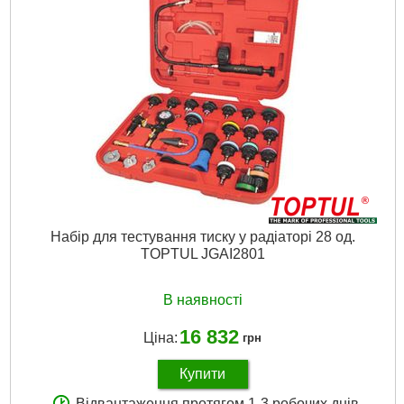
Габарити упаковки:
360x230x60 мм
Вага брутто:
1,293 р
Докладніше...
Набір для тестування тиску у радіаторі 28 од.
TOPTUL JGAI2801
В наявності
16 832
Ціна:
грн
Купити
Відвантаження протягом 1-3 робочих днів