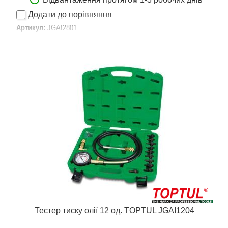
Додати до порівняння
Артикул:
JGAI2801
Код товару:
11.20.04
Застосовність:
VW, Audi, Volvo, Saab, Mercedes Benz, BMW,
Renault, Porsche, Jaguar,...
Докладніше...
Тестер тиску олії 12 од. TOPTUL JGAI1204