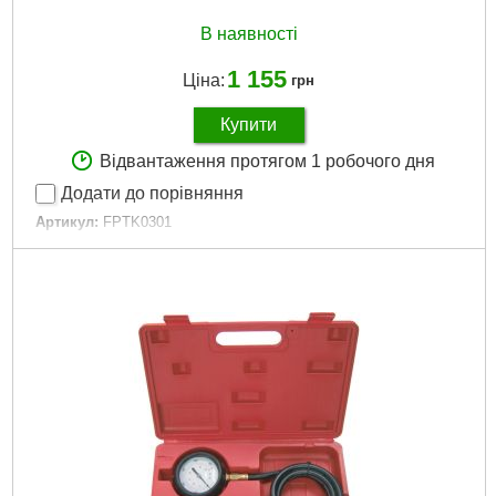
В наявності
1 155
Ціна:
грн
Купити
Відвантаження протягом 1 робочого дня
Додати до порівняння
Артикул:
FPTK0301
Код товару:
23.66.54
Тип:
Різьбовий
Габарити упаковки:
250x210x40 мм
Вага брутто:
1,568 р
Докладніше...