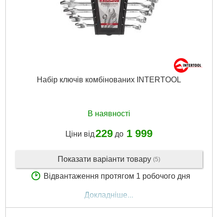
Матеріал корпусу:
ударостійкий пластик
Габарити упаковки:
380x300x80 мм
Вага брутто:
7,200 р
Докладніше...
Набір ключів комбінованих INTERTOOL
В наявності
229
1 999
Ціни від
до
Показати варіанти товару
(5)
Відвантаження протягом 1 робочого дня
Докладніше...