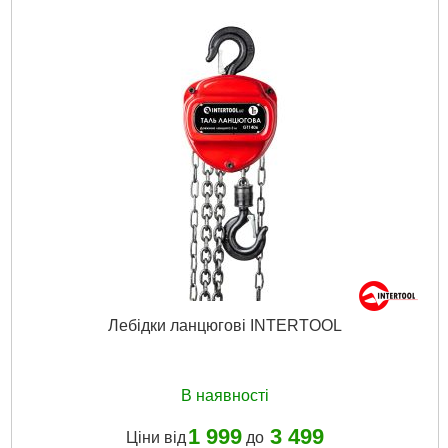
Тип:
універсальний набір
Матеріал:
вуглецева сталь, пластик
Квадрат, "(дюйм):
1/4", 3/8"
Кількість у наборі, шт:
73
Габарити упаковки:
340x260x85 мм
Вага брутто:
3,138 р
Докладніше...
Лебідки ланцюгові INTERTOOL
В наявності
1 999
3 499
Ціни від
до