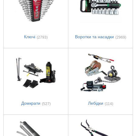
Ключі
Воротки та насадки
(2793)
(2969)
Домкрати
Лебідки
(527)
(114)