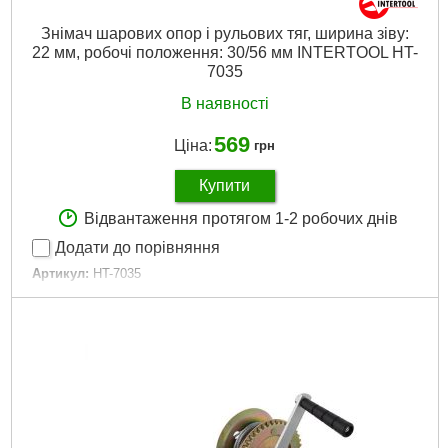
Знімач шарових опор і рульових тяг, ширина зіву:
22 мм, робочі положення: 30/56 мм INTERTOOL HT-
7035
В наявності
569
Ціна:
грн
Купити
Відвантаження протягом 1-2 робочих днів
Додати до порівняння
Артикул:
HT-7035
Код товару:
25.42.67
Габарити упаковки:
160x65x55 мм
Вага брутто:
1,350 р
Докладніше...