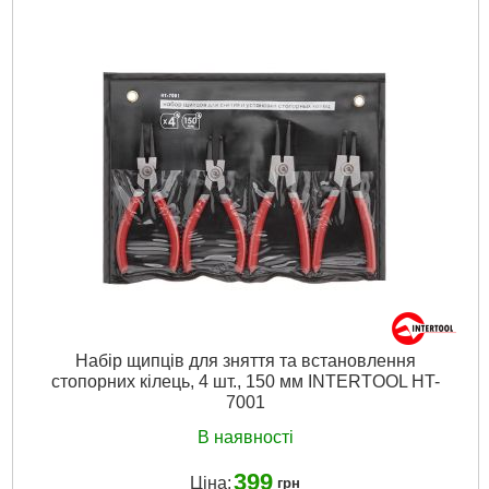
Тип:
комбіновані
Кількість ключів у наборі:
20 вид.
Матеріал виготовлення:
Cr-V сталь
Габаритні розміри:
660*420 мм
Розміри:
6-32 мм
Країна виробник:
Індія
Габарити упаковки:
380x130x90 мм
Вага брутто:
3,850 р
Докладніше...
Набiр щипців для зняття та встановлення
стопорних кілець, 4 шт., 150 мм INTERTOOL HT-
7001
В наявності
399
Ціна:
грн