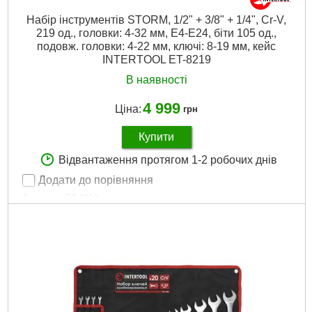
Набір інструментів STORM, 1/2" + 3/8" + 1/4", Cr-V,
219 од., головки: 4-32 мм, E4-E24, біти 105 од.,
подовж. головки: 4-22 мм, ключі: 8-19 мм, кейс
INTERTOOL ET-8219
В наявності
4 999
Ціна:
грн
Купити
Відвантаження протягом 1-2 робочих днів
Додати до порівняння
Артикул:
ET-8219
Код товару:
23.05.52
Головки:
шестигранні, подовжені, свічкові, E-тип
Тріскала рукоятка:
1/2", 3/8", 1/4", 72 зуби
Біти:
SL, PZ, PH, TORX, TT, HEX, M, TW, TQ, S
Габаритні розміри:
430*340*85 мм
Матеріал виготовлення:
Cr-V сталь
Розмір головок:
4-32 мм
Кількість одиниць у наборі:
219 вид.