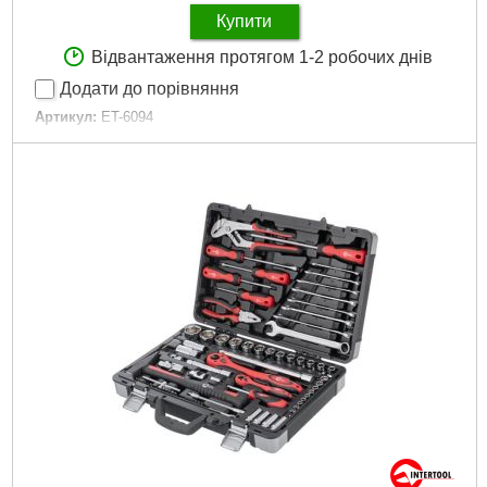
Купити
Відвантаження протягом 1-2 робочих днів
Додати до порівняння
Артикул:
ET-6094
Код товару:
10.00.17
Головки:
шестигранні, подовжені, свічкові, головки з
насадками
Тріскала рукоятка:
1/2", 1/4" 72 зуби
Біти:
TORX, HEX, PH, PZ, SL
Країна виробник:
Тайвань
Габаритні розміри:
370*260*80 мм
Матеріал виготовлення:
Cr-V сталь
Розмір головок:
4-32 мм
Кількість одиниць у наборі:
94 вид.
Матеріал корпусу:
пластик
Габарити упаковки:
370x260x80 мм
Вага брутто:
6,600 р
Докладніше...