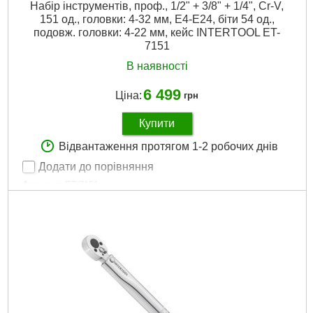
Набір інструментів, проф., 1/2" + 3/8" + 1/4", Cr-V,
151 од., головки: 4-32 мм, E4-E24, біти 54 од.,
подовж. головки: 4-22 мм, кейс INTERTOOL ET-
7151
В наявності
6 499
Ціна:
грн
Купити
Відвантаження протягом 1-2 робочих днів
Додати до порівняння
Артикул:
ET-7151
Код товару:
10.00.09
Головки:
шестигранні, подовжені, TORX, свічкові
Тріскала рукоятка:
1/2", 1/4", 72 зуби
Біти:
TORX, ТТ, HEX, PH, PZ, SL
Країна виробник:
Тайвань
Габаритні розміри:
440*323*97 мм
Матеріал виготовлення:
Cr-V сталь
Розмір головок:
4-32 мм; Е4-Е18
Кількість одиниць у наборі:
151 вид.