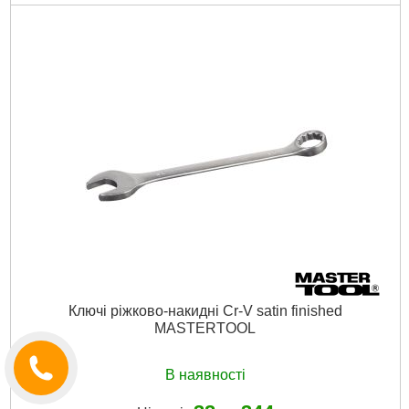
Код товару:
23.05.78
Головки:
шестигранні, свічкові, E-тип, подовжені
Тріскала рукоятка:
1/2", 3/8", 1/4", 72 зуби
Біти:
TH, HEX, PH, PZ, SL, ST
Габаритні розміри:
420*335*80 мм
Матеріал виготовлення:
Cr-V сталь
Розмір головок:
4-32 мм
Кількість одиниць у наборі:
156 вид.
Матеріал корпусу:
ударостійкий пластик
Габарити упаковки:
420x330x80 мм
Вага брутто:
10,500 р
Докладніше...
Ключі ріжково-накидні Cr-V satin finished
MASTERTOOL
В наявності