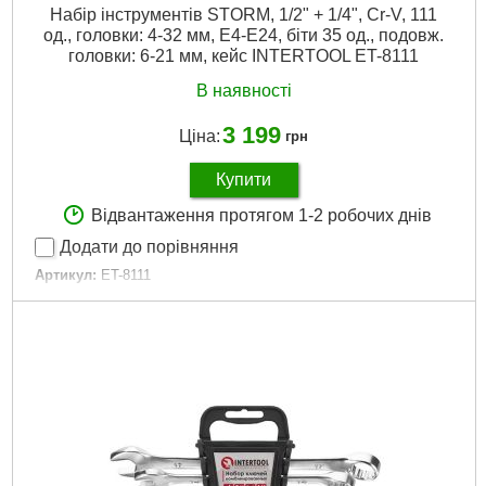
Набір інструментів STORM, 1/2" + 1/4", Cr-V, 111
од., головки: 4-32 мм, E4-E24, біти 35 од., подовж.
головки: 6-21 мм, кейс INTERTOOL ET-8111
В наявності
3 199
Ціна:
грн
Купити
Відвантаження протягом 1-2 робочих днів
Додати до порівняння
Артикул:
ET-8111
Код товару:
22.48.87
Головки:
шестигранні, TORX, подовжені, свічкові
Тріскала рукоятка:
1/2", 1/4", 72 зуби
Біти:
TORX, HEX, PH, PZ, SL
Габаритні розміри:
380*290*85 мм
Матеріал виготовлення:
Сталь Сr-V
Матеріал ударних головок:
Cr-Mo сталь
Розмір головок:
4-32 мм
Кількість одиниць у наборі:
111 вид.