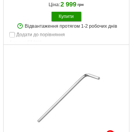
2 999
Ціна:
грн
Купити
Відвантаження протягом 1-2 робочих днів
Додати до порівняння
Артикул:
ET-8110
Код товару:
22.56.17
Головки:
SUPER LOCK, TORX, подовжені, свічкові
Тріскала рукоятка:
1/2", 1/4", 72 зуби
Біти:
TORX, HEX, PH, PZ, SL
Габаритні розміри:
380*290*80 мм
Матеріал виготовлення:
Cr-V сталь
Розмір головок:
4-32 мм
Кількість одиниць у наборі:
110 кімнат.
Матеріал корпусу:
ударостійкий пластик
Габарити упаковки:
370x290x70 мм
Вага брутто:
7,100 р
Докладніше...