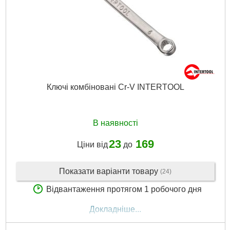
Матеріал корпусу:
пластик
Габарити упаковки:
430x290x90 мм
Вага брутто:
7,700 р
Докладніше...
Ключі комбіновані Cr-V INTERTOOL
В наявності
23
169
Ціни від
до
Показати варіанти товару
(24)
Відвантаження протягом 1 робочого дня
Докладніше...