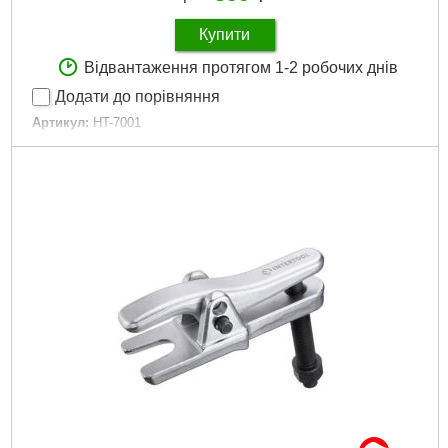
Купити
Відвантаження протягом 1-2 робочих днів
Додати до порівняння
Артикул:
HT-7001
Код товару:
10.05.46
Тип:
прямі, вигнуті на стиск, розтискання
Длина:
150 мм
Количество:
4 од.
Габарити упаковки:
160x70x70 мм
Вага брутто:
485 р
Докладніше...