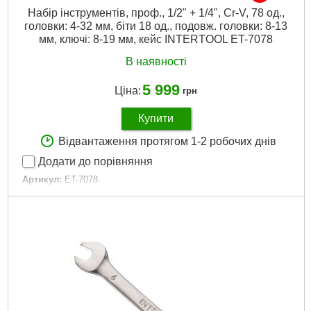
Набір інструментів, проф., 1/2" + 1/4", Cr-V, 78 од.,
головки: 4-32 мм, біти 18 од., подовж. головки: 8-13
мм, ключі: 8-19 мм, кейс INTERTOOL ET-7078
В наявності
5 999
Ціна:
грн
Купити
Відвантаження протягом 1-2 робочих днів
Додати до порівняння
Артикул:
ET-7078
Код товару:
10.00.13
Головки:
шестигранні, подовжені, свічкові
Тріскала рукоятка:
1/2", 1/4" 72 зуби
Біти:
PH, Т, SL, Н
Країна виробник:
Тайвань
Габаритні розміри:
440*323*97 мм
Матеріал виготовлення:
Cr-V сталь
Розмір головок:
4-32 мм
Кількість одиниць у наборі:
78 вид.