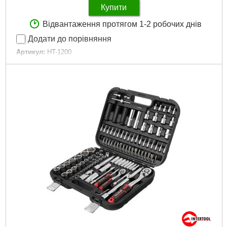
Купити
Відвантаження протягом 1-2 робочих днів
Додати до порівняння
Артикул:
HT-1200
Код товару:
10.17.52
Тип:
комбіновані
Кількість ключів у наборі:
25 вид.
Матеріал виготовлення:
Cr-V сталь
Розміри:
6-32 мм
Країна виробник:
Індія
Габаритні розміри:
675*540 мм
Габарити упаковки:
370x120x100 мм
Вага брутто:
4,700 р
Докладніше...