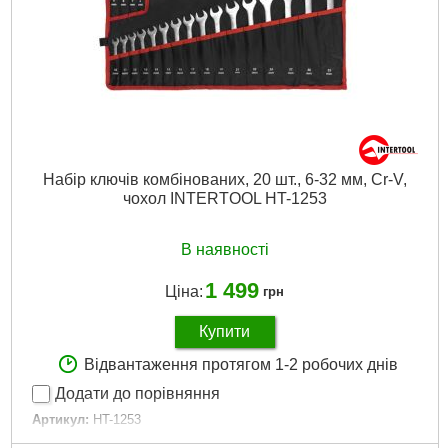
Матеріал корпусу:
ударостійкий пластик
Габарити упаковки:
430x340x90 мм
Вага брутто:
10,300 р
Докладніше...
Набір ключів комбінованих, 20 шт., 6-32 мм, Cr-V,
чохол INTERTOOL HT-1253
В наявності
1 499
Ціна:
грн
Купити
Відвантаження протягом 1-2 робочих днів
Додати до порівняння
Артикул:
HT-1253
Код товару:
20.78.97