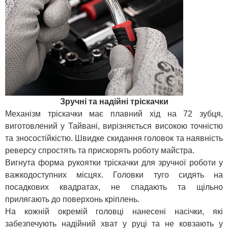
Зручні та надійні тріскачки
Механізм тріскачки має плавний хід на 72 зубця,
виготовлений у Тайвані, вирізняється високою точністю
та зносостійкістю. Швидке скидання головок та наявність
реверсу спростять та прискорять роботу майстра.
Вигнута форма рукоятки тріскачки для зручної роботи у
важкодоступних місцях. Головки туго сидять на
посадкових квадратах, не спадають та щільно
прилягають до поверхонь кріплень.
На кожній окремій головці нанесені насічки, які
забезпечують надійний хват у руці та не ковзають у