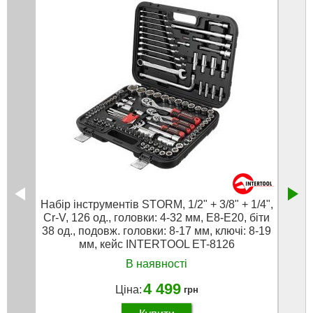
Набір інструментів STORM, 1/2" + 3/8" + 1/4",
Набір
Cr-V, 126 од., головки: 4-32 мм, E8-E20, біти
Cr-V,
38 од., подовж. головки: 8-17 мм, ключі: 8-19
105 од
мм, кейс INTERTOOL ET-8126
В наявності
4 499
Ціна:
грн