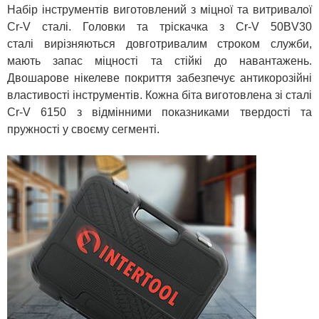
Набір інструментів виготовлений з міцної та витривалої
Cr-V сталі. Головки та тріскачка з Cr-V 50BV30
сталі вирізняються довготривалим строком служби,
мають запас міцності та стійкі до навантажень.
Двошарове нікелеве покриття забезпечує антикорозійні
властивості інструментів. Кожна біта виготовлена зі сталі
Cr-V 6150 з відмінними показниками твердості та
пружності у своєму сегменті.