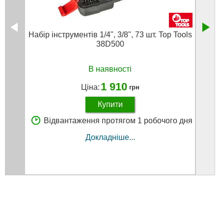
Набір інструментів 1/4", 3/8", 73 шт. Top Tools
Набір
38D500
78 од
го
В наявності
1 910
Ціна:
грн
Купити
Відвантаження протягом 1 робочого дня
В
Докладніше...