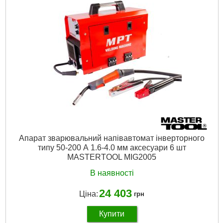
Вихідна напруга:
15.7-33Б
Клас ізоляції:
Ф
Діаметр дроту, що використовується:
сталь 0.6-1мм, алюм.
0.8-1мм, мідь 0.6-1мм
Габаритні розміри:
1050х520х930 мм
Вага апарату:
76 кг
Сила струму:
17А
Клас захисту:
IP21
Ø дроту:
сталь 0.6-1мм, алюм. 0.8-1мм, мідь 0.6-1мм
зварювальний струм:
28-320А…
Докладніше...
Апарат зварювальний напівавтомат інверторного
типу 50-200 А 1.6-4.0 мм аксесуари 6 шт
MASTERTOOL MIG2005
В наявності
24 403
Ціна:
грн
Купити