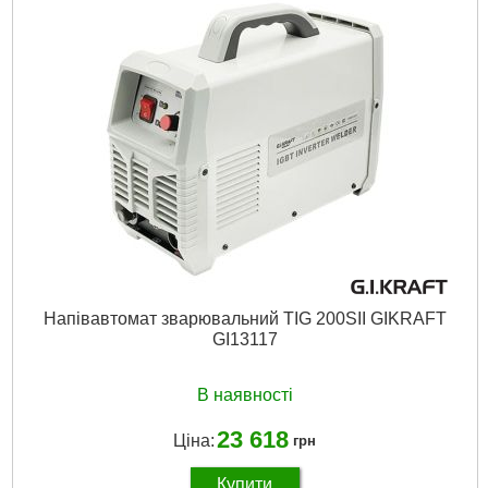
Максимальний діаметр дроту:
1 мм
Максимальний зварювальний струм:
200 А
Мінімальний діаметр дроту:
0.8 мм
Мінімальний зварювальний струм:
35 А
Напруга мережі живлення:
380 В
Докладніше...
Напівавтомат зварювальний TIG 200SII GIKRAFT
GI13117
В наявності
23 618
Ціна:
грн
Купити