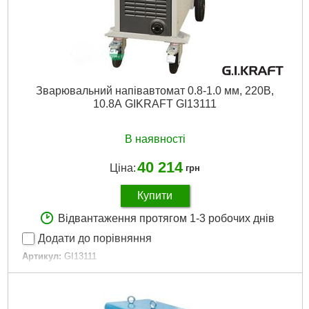
Сила струму:
12А
Клас захисту:
IP21
Докладніше...
Зварювальний напівавтомат 0.8-1.0 мм, 220В,
10.8А GIKRAFT GI13111
В наявності
40 214
Ціна:
грн
Купити
Відвантаження протягом 1-3 робочих днів
Додати до порівняння
Артикул:
GI13111
Код товару:
15.79.98
Живлення:
220 В
Зварювальний струм, що регулюється в межах:
35-200 А