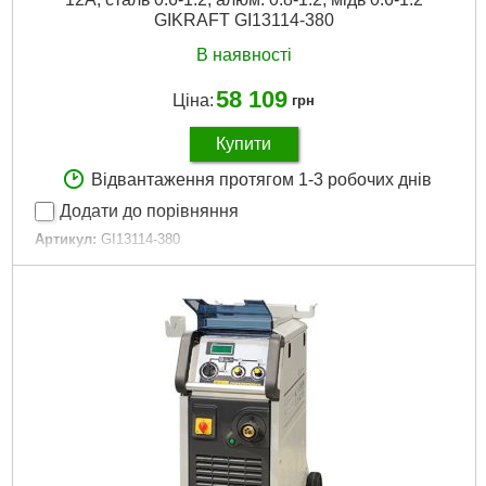
GIKRAFT GI13114-380
В наявності
58 109
Ціна:
грн
Купити
Відвантаження протягом 1-3 робочих днів
Додати до порівняння
Артикул:
GI13114-380
Код товару:
15.80.00
Напруга живлення:
380В
Межі регулювання зварювального струму:
35-200А
Напруга холостого ходу:
30В
Діапазон регулювання струму:
35A/17V-220A/25V
Корисне навантаження:
190A/25%, 180A/60%, 145A/100%
Клас ізоляції:
Ф
Діаметр дроту, що використовується:
сталь 0.6-1.2 мм,
алюм. 0.8-1.2 мм, мідь 0.6-1.2 мм
Габаритні розміри:
1830x360x720 мм
Вага апарату:
76 кг