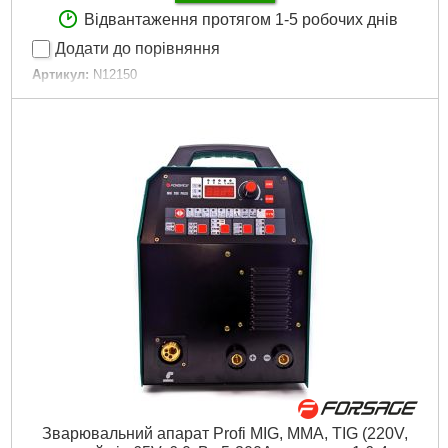
Відвантаження протягом 1-5 робочих днів
Додати до порівняння
Артикул:
N12150
Код товару:
27.25.02
Гарантія, міс:
12
Гарантія, місяць.:
12
Докладніше...
Зварювальний апарат Profi MIG, MMA, TIG (220V,