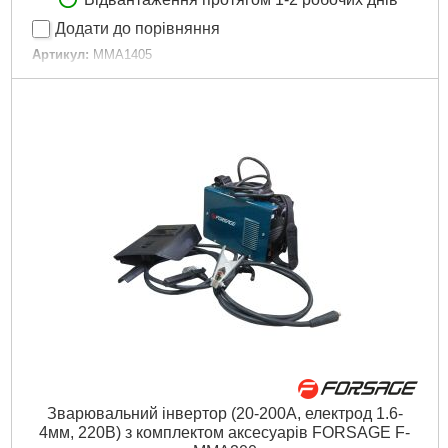
Додати до порівняння
Артикул:
MMA1405
Код товару:
22.57.40
Потік:
20-140
Напруга, В:
230
Діаметр електродів, мм:
1,6-3,2
Габарити упаковки:
320x225x235 мм
Вага брутто:
5,500 р
Докладніше...
Зварювальний інвертор (20-200А, електрод 1.6-
4мм, 220В) з комплектом аксесуарів FORSAGE F-