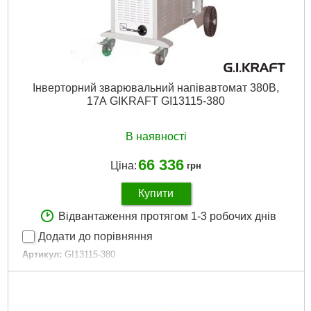
Длина:
595 мм
Висота:
530 мм
Докладніше...
Інверторний зварювальний напівавтомат 380В,
17А GIKRAFT GI13115-380
В наявності
66 336
Ціна:
грн
Купити
Відвантаження протягом 1-3 робочих днів
Додати до порівняння
Артикул:
GI13115-380
Код товару:
20.69.39
Напруга живлення:
380В
Межі регулювання зварювального струму:
28-320А
Напруга холостого ходу:
55В