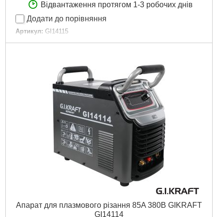
Відвантаження протягом 1-3 робочих днів
Додати до порівняння
Артикул:
GI14115
Код товару:
31.02.21
Максимальна товщина деталей, що зварюються.:
38 мм
Гарантійний термін:
12 міс
Напруга мережі живлення:
380 В
номінальна споживана потужність:
16.5 кВт
Мінімальний зварювальний струм:
30 А
Максимальний зварювальний струм:
100 А
Ступінь захисту IP:
21
Тип зварювальної установки:
Мобільна
Вага апарату:
32.4 кг
Ширина:
385 мм
Длина:
710 мм
Висота:
680 мм
Докладніше...
Апарат для плазмового різання 85A 380В GIKRAFT
GI14114