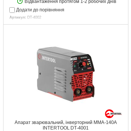
Відвантаження протягом 1-2 робочих днів
Додати до порівняння
Артикул:
DT-4002
Код товару:
28.02.81
Діаметр зварювального електрода:
1,6 – 4 мм
Струм зварювання:
20-150 А
Споживана потужність:
до 6,2 кВА
Габаритні розміри:
230х115х170 мм
Напруга живлення:
230 В
Гарантія:
12 міс.
Габарити упаковки:
290x250x180 мм
Вага брутто:
4,220 р
Докладніше...
Апарат зварювальний, інверторний MMA-140А
INTERTOOL DT-4001