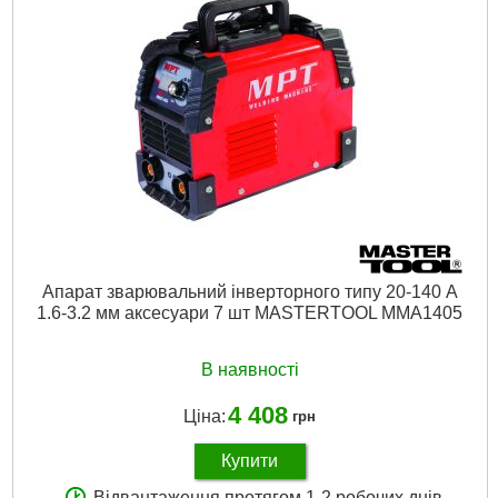
Діаметр зварювального дроту:
0,6 - 1 мм
Швидкість подачі дроту:
1,5 - 9 м/хв
Габаритні розміри:
425х205х315 мм
Гарантія:
12 місяців.
Діаметр зварювального електрода:
1,6 – 4 мм
Габарити упаковки:
490x350x290 мм
Вага брутто:
11,400 р
Докладніше...
Апарат зварювальний інверторного типу 20-140 А
1.6-3.2 мм аксесуари 7 шт MASTERTOOL MMA1405
В наявності
4 408
Ціна:
грн
Купити
Відвантаження протягом 1-2 робочих днів