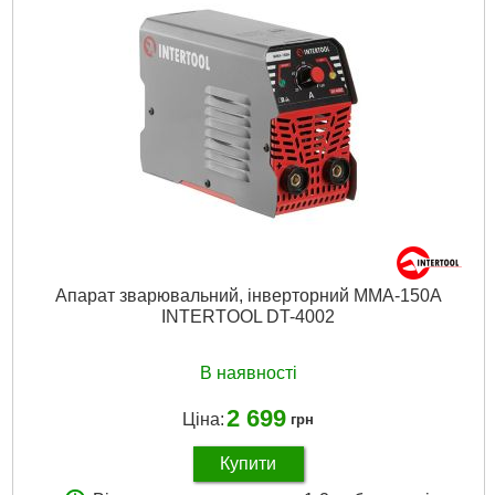
Максимальний зварювальний струм:
300 А
Діаметр застосовуваних електродів:
1,5 – 4,0 мм
Режим роботи:
ММА
Клас безпеки:
ІП21
Маска:
1 шт.
Посібник з експлуатації:
Є
Зварювальний кабель із затискачем на масу:
1 шт – 1,5 м
Зварювальний кабель із електродотримачем:
1 шт – 1,5 м
Щітка - молоток:
1 шт
Габарити упаковки:
280x225x200 мм
Вага брутто:
3,900 р
Докладніше...
Апарат зварювальний, інверторний MMA-150А
INTERTOOL DT-4002
В наявності
2 699
Ціна:
грн
Купити