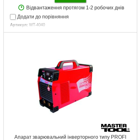
Відвантаження протягом 1-2 робочих днів
Додати до порівняння
Артикул:
WT-4040
Код товару:
28.02.79
Номінальний тиск повітря:
4-5 бар
Товщина чистого різу:
8 мм
Напруга живлення:
230 В
Гарантія:
3 роки
Габаритні розміри:
533х305х345 мм
Споживана потужність:
до 7,8 кВт
Струм зварювання:
15-40 А
Вага:
7,800 кг
Об `єм:
0,035855 куб.м
Докладніше...
Апарат зварювальний інверторного типу PROFI