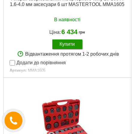
1.6-4.0 мм аксесуари 6 шт MASTERTOOL MMA1605
В наявності
6 434
Ціна:
грн
Купити
Відвантаження протягом 1-2 робочих днів
Додати до порівняння
Артикул:
MMA1605
Код товару:
22.57.41
Вага:
Вага: 4.75 кг
Потік:
20-160
Напруга, В:
230
Діаметр електродів, мм:
1,6-4,0
Докладніше...