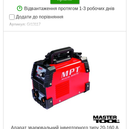
Відвантаження протягом 1-3 робочих днів
Додати до порівняння
Артикул:
GI13117
Код товару:
20.69.38
Напруга живлення:
380В
Межі регулювання зварювального струму:
35-200 А
Напруга холостого ходу:
35B
Діапазон регулювання струму:
35A/17V-220A/25V
Корисне навантаження:
190A/25%, 180A/60%, 145A/100%
Клас ізоляції:
Ф
Діаметр дроту, що використовується:
0,8-1,0 мм
Габаритні розміри:
830x360x720 мм
Вага апарату:
78 кг
Регулювання напруги:
10 режимів
Ø дроту:
0,8-1,0 мм
Сила струму:
35-200 А
Напруга:
380В
Вага:
78 кг
Докладніше...
Апарат зварювальний інверторного типу 20-160 А