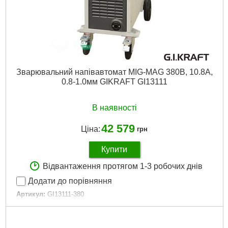
Зварювальний напівавтомат MIG-MAG 380В, 10.8А,
0.8-1.0мм GIKRAFT GI13111
В наявності
42 579
Ціна:
грн
Купити
Відвантаження протягом 1-3 робочих днів
Додати до порівняння
Артикул:
GI13111-380
Код товару:
25.15.46
Вага:
85 кг
Гарантійний термін:
12 міс