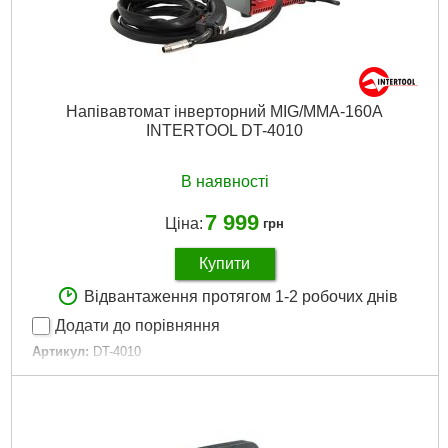
Напівавтомат інверторний MIG/MMA-160A
INTERTOOL DT-4010
В наявності
7 999
Ціна:
грн
Купити
Відвантаження протягом 1-2 робочих днів
Додати до порівняння
Артикул:
DT-4010
Код товару:
28.02.87
Напруга живлення:
230 В
Споживана потужність:
до 4 кВА
Струм зварювання:
20-160 А