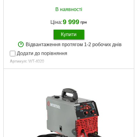
В наявності
9 999
Ціна:
грн
Купити
Відвантаження протягом 1-2 робочих днів
Додати до порівняння
Артикул:
WT-4020
Код товару:
28.02.78
Діаметр зварювального електрода:
1,6-5 мм
Напруга живлення:
230 В
Гарантія:
3 роки
Габаритні розміри:
440х260х330 мм
Споживана потужність:
до 4,8 кВА
Струм зварювання:
20-180 А
Габарити упаковки:
400x330x265 мм
Вага брутто:
8,000 р
Докладніше...