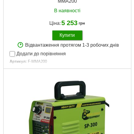
MMA200
В наявності
5 253
Ціна:
грн
Купити
Відвантаження протягом 1-3 робочих днів
Додати до порівняння
Артикул:
F-MMA200
Код товару:
23.92.47
Вага, кг:
8
Габарити упаковки:
420x210x160 мм
Вага брутто:
5,350 р
Докладніше...