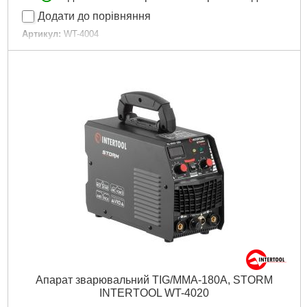
Додати до порівняння
Артикул:
WT-4004
Код товару:
28.02.83
Діаметр зварювального електрода:
1,6-4 мм
Струм зварювання:
20-180 А
Споживана потужність:
до 8,2 кВА
Габаритні розміри:
334х145х260 мм
Напруга живлення:
230 В
Гарантія:
3 роки
Габарити упаковки:
334x260x145 мм
Вага брутто:
5,750 р
Докладніше...
Апарат зварювальний TIG/MMA-180A, STORM
INTERTOOL WT-4020