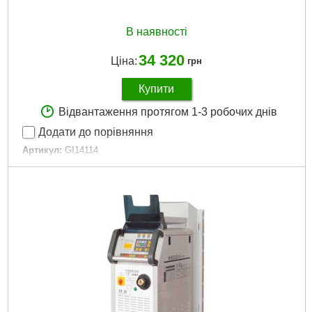
В наявності
34 320
Ціна:
грн
Купити
Відвантаження протягом 1-3 робочих днів
Додати до порівняння
Артикул:
GI14114
Код товару:
31.01.88
Максимальна товщина деталей, що зварюються.:
30 мм
Гарантійний термін:
12 міс
Напруга мережі живлення:
380 В
номінальна споживана потужність:
12.5 кВт
Мінімальний зварювальний струм:
30 А
Максимальний зварювальний струм:
85 А
Ступінь захисту IP:
21
Тип зварювальної установки:
Мобільна
Вага апарату:
26.7 кг
Ширина:
315 мм