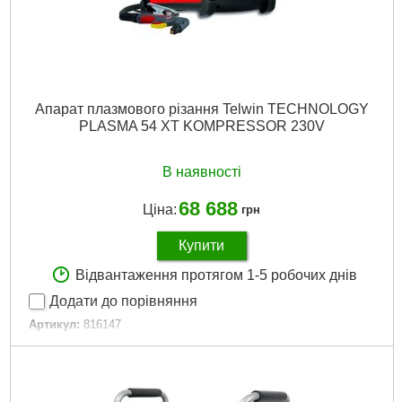
Апарат плазмового різання Telwin TECHNOLOGY
PLASMA 54 XT KOMPRESSOR 230V
В наявності
68 688
Ціна:
грн
Купити
Відвантаження протягом 1-5 робочих днів
Додати до порівняння
Артикул:
816147
Код товару:
26.60.59
Максимальний зварювальний струм, А:
27
Регулювання потужності:
Так
Частота мережі, HZ:
50/60