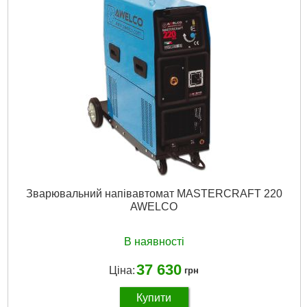
Напруга в неодружену:
30 В
Діапазон регулювання зварювального струму:
35A/17V-
200A/24V
Корисне навантаження:
195A/25%, 180A/60%, 145A/100%
Ізоляція класу:
Ф
Використовується дріт діаметром:
0,8-1,2 мм
Габарити:
830x360x720 мм
Маса:
74 кг
Докладніше...
Зварювальний напівавтомат MASTERCRAFT 220
AWELCO
В наявності
37 630
Ціна:
грн
Купити