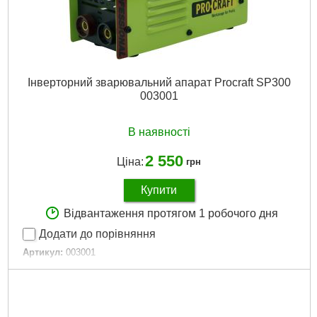
Інверторний зварювальний апарат Procraft SP300
003001
В наявності
2 550
Ціна:
грн
Купити
Відвантаження протягом 1 робочого дня
Додати до порівняння
Артикул:
003001
Код товару:
29.77.01
Напруга:
220 В
Частота току:
50 Гц
Мінімальний зварювальний струм:
20 А