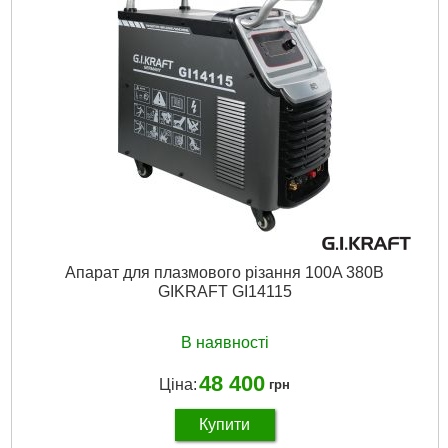
Розмір / мм / ":
47*26*37.8
Розмір, мм:
47*26*37.8
Гарантія, місяць.:
12
Потужність, кВт:
4.5
Напруга:
220
Докладніше...
Апарат для плазмового різання 100A 380В
GIKRAFT GI14115
В наявності
48 400
Ціна:
грн
Купити