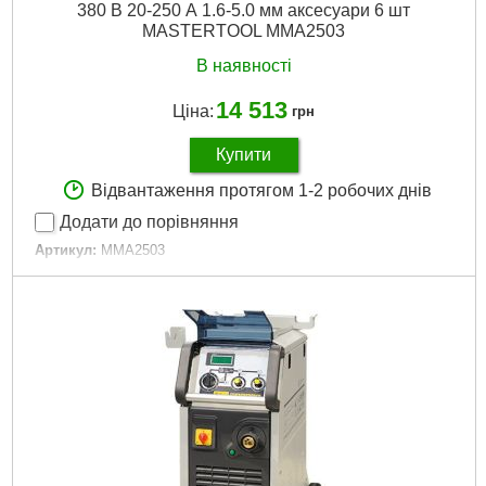
380 В 20-250 А 1.6-5.0 мм аксесуари 6 шт
MASTERTOOL MMA2503
В наявності
14 513
Ціна:
грн
Купити
Відвантаження протягом 1-2 робочих днів
Додати до порівняння
Артикул:
MMA2503
Код товару:
22.57.42
Вага:
15.45 кг
Потік:
20-250
Напруга, В:
380
Діаметр електродів, мм:
1,6-5,0
Докладніше...