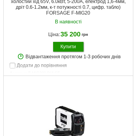
холостий хід 65V, 6.0кВт, 5-200А, електрод 1,6-4мм,
дріт 0.6-1.2мм, к-т потужності 0.7, цифр. табло)
FORSAGE F-MIG20
В наявності
35 200
Ціна:
грн
Купити
Відвантаження протягом 1-3 робочих днів
Додати до порівняння
Артикул:
F-MIG200 PULSE
Код товару:
29.50.13
Докладніше...