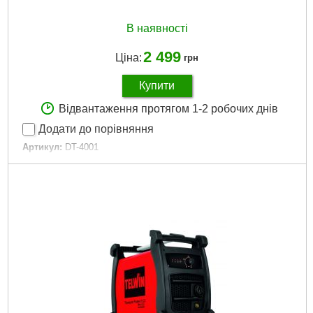
В наявності
2 499
Ціна:
грн
Купити
Відвантаження протягом 1-2 робочих днів
Додати до порівняння
Артикул:
DT-4001
Код товару:
28.02.80
Діаметр зварювального електрода:
1,6 – 3 мм
Струм зварювання:
20-140 А
Споживана потужність:
до 5,3 кВА
Габаритні розміри:
230х115х170 мм
Напруга живлення:
230 В
Гарантія:
12 міс.
Габарити упаковки:
290x250x180 мм
Вага брутто:
3,900 р
Докладніше...