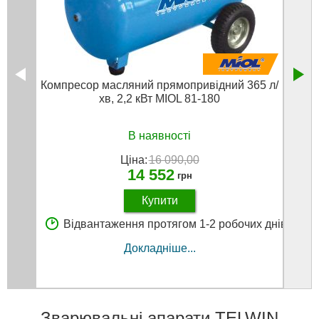
Компресор масляний прямопривідний 365 л/
хв, 2,2 кВт MIOL 81-180
гал
В наявності
Ціна:
16 090,00
14 552
грн
Купити
В
Відвантаження протягом 1-2 робочих днів
Докладніше...
Зварювальні апарати TELWIN