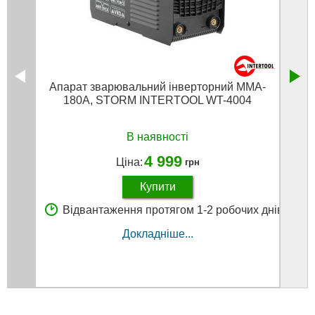
Апарат зварювальний інверторний MMA-
Звар
180A, STORM INTERTOOL WT-4004
1.6
В наявності
4 999
Ціна:
грн
Купити
Відвантаження протягом 1-2 робочих днів
В
Докладніше...