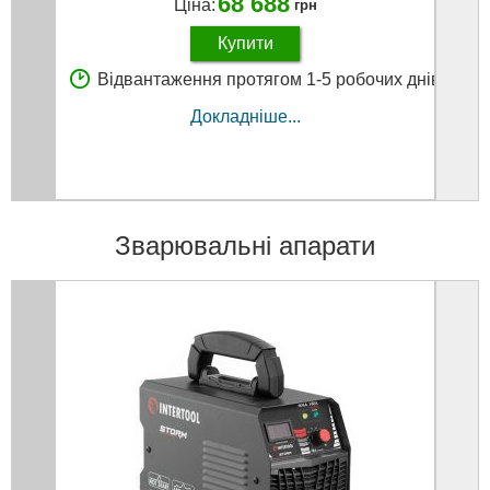
68 688
Ціна:
грн
Купити
Відвантаження протягом 1-5 робочих днів
В
Докладніше...
Зварювальні апарати