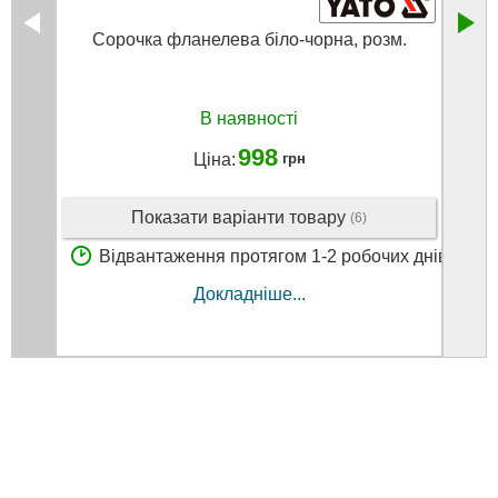
Сорочка фланелева біло-чорна, розм.
Соро
В наявності
998
Ціна:
грн
Показати варіанти товару
(6)
Відвантаження протягом 1-2 робочих днів
В
Докладніше...