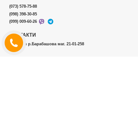
(073) 578-75-88
(098) 398-30-85
(099) 009-60-26
КОНТАКТИ
м.Харків р.Барабашова маг. 21-01-258
ОСОБИСТИЙ КАБІНЕТ
Історія замовлень
Особистий кабінет
ДОДАТКОВО
Виробники (бренди)
ІНФОРМАЦІЯ
Контакти
Доставка і оплата