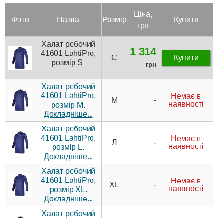
Ціна,
Фото
Назва
Роз­мір
Купити
грн
Халат робочий
1 314
41601 LahtiPro,
С
Купити
розмір S
грн
Халат робочий
41601 LahtiPro,
Немає в
-
М
наявності
розмір M.
Докладніше...
Халат робочий
41601 LahtiPro,
Немає в
-
Л
наявності
розмір L.
Докладніше...
Халат робочий
41601 LahtiPro,
Немає в
-
XL
наявності
розмір XL.
Докладніше...
Халат робочий