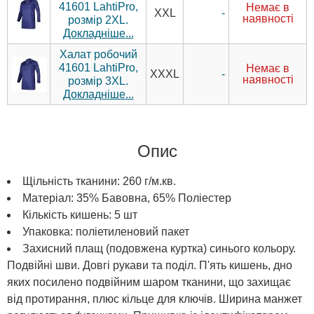
41601 LahtiPro,
Немає в
-
XXL
наявності
розмір 2XL.
Докладніше...
Халат робочий
41601 LahtiPro,
Немає в
-
XXXL
наявності
розмір 3XL.
Докладніше...
Опис
Щільність тканини: 260 г/м.кв.
Матеріал: 35% Бавовна, 65% Поліестер
Кількість кишень: 5 шт
Упаковка: поліетиленовий пакет
Захисний плащ (подовжена куртка) синього кольору.
Подвійні шви. Довгі рукави та поділ. П'ять кишень, дно
яких посилено подвійним шаром тканини, що захищає
від протирання, плюс кільце для ключів. Ширина манжет