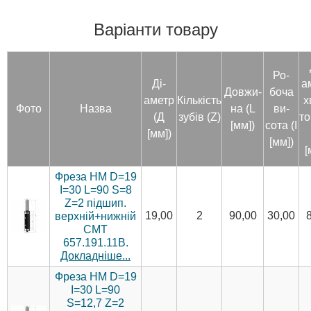
Варіанти товару
Ро­
Ді­
а
Дов­жи­
боча
аметр
Кількість
х
Фото
Назва
на (L
ви­
(Д
зу­бів (Z)
то
[мм])
сота (I
[мм])
[мм])
[
Фреза HM D=19
I=30 L=90 S=8
Z=2 підшип.
19,00
2
90,00
30,00
верхній+нижній
CMT
657.191.11B.
Докладніше...
Фреза HM D=19
I=30 L=90
S=12,7 Z=2