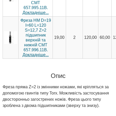
CMT
657.995.11B.
Докладніше...
Фреза HM D=19
I=60 L=120
S=12,7 Z=2
підшипник
19,00
2
120,00
60,00
1
верхній та
нижній CMT
657.996.11B.
Докладніше...
Опис
Фреза пряма Z=2 із змінними ножами, які кріпляться за
допомогою гвинтів типу Torx. Можливість застосування
двосторонньо загострених ножів. Фреза цього типу
зроблена з двома підшипниками (зверху та знизу).