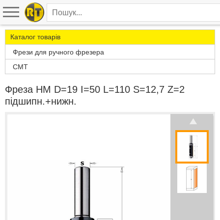
Каталог товарів
Фрези для ручного фрезера
CMT
Фреза HM D=19 I=50 L=110 S=12,7 Z=2
підшипн.+нижн.