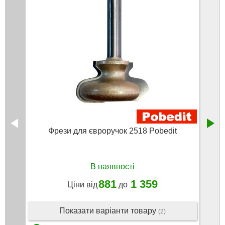
Фрези для євроручок 2518 Pobedit
Фрез
В наявності
881
1 359
Ціни від
до
Показати варіанти товару
(2)