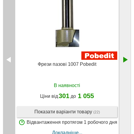
Фрези пазові 1007 Pobedit
В наявності
301
1 055
Ціни від
до
Показати варіанти товару
(22)
Відвантаження протягом 1 робочого дня
В
Докладніше...