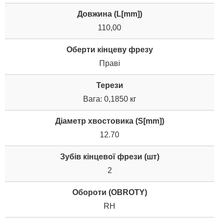
Довжина (L[mm])
110,00
Оберти кінцеву фрезу
Праві
Терези
Вага: 0,1850 кг
Діаметр хвостовика (S[mm])
12.70
Зубів кінцевої фрези (шт)
2
Обороти (OBROTY)
RH