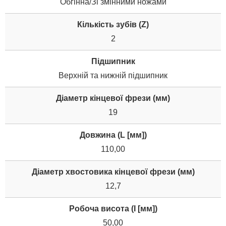
Обгінна/Зі змінними ножами
Кількість зубів (Z)
2
Підшипник
Верхній та нижній підшипник
Діаметр кінцевої фрези (мм)
19
Довжина (L [мм])
110,00
Діаметр хвостовика кінцевої фрези (мм)
12,7
Робоча висота (I [мм])
50,00