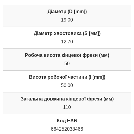
Діаметр (D [mm])
19.00
Діаметр хвостовика (S [мм])
12,70
Робоча висота кінцевої фрези (мм)
50
Висота робочої частини (I [mm])
50,00
Загальна довжина кінцевої фрези (мм)
110
Код EAN
664252038466