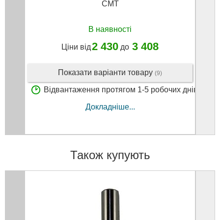
CMT
В наявності
2 430
3 408
Ціни від
до
Показати варіанти товару
(9)
Відвантаження протягом 1-5 робочих днів
В
Докладніше...
Також купують