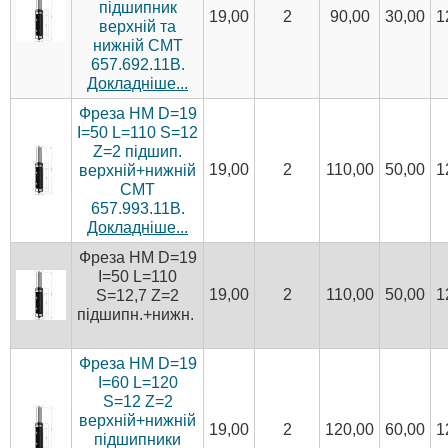
підшипник
19,00
2
90,00
30,00
1
верхній та
нижній CMT
657.692.11B.
Докладніше...
Фреза HM D=19
I=50 L=110 S=12
Z=2 підшип.
19,00
2
110,00
50,00
1
верхній+нижній
CMT
657.993.11B.
Докладніше...
Фреза HM D=19
I=50 L=110
19,00
2
110,00
50,00
1
S=12,7 Z=2
підшипн.+нижн.
Фреза HM D=19
I=60 L=120
S=12 Z=2
верхній+нижній
19,00
2
120,00
60,00
1
підшипники