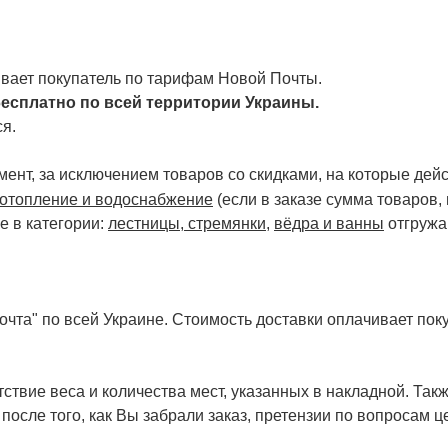
чивает покупатель по тарифам Новой Почты.
есплатно по всей территории Украины.
я.
ент, за исключением товаров со скидками, на которые дейст
отопление и водоснабжение
(если в заказе сумма товаров,
е в категории:
лестницы, стремянки
,
вёдра и ванны
отгружа
чта" по всей Украине. Стоимость доставки оплачивает поку
ствие веса и количества мест, указанных в накладной. Так
 после того, как Вы забрали заказ, претензии по вопросам ц