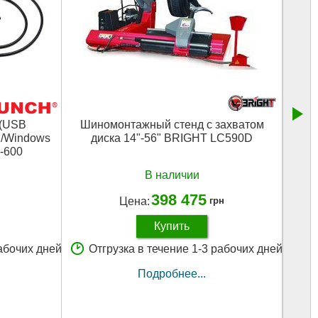
 (USB
Шиномонтажный стенд с захватом
А
d/Windows
диска 14"-56" BRIGHT LC590D
P
-600
В наличии
398 475
Цена:
грн
Купить
рабочих дней
Отгрузка в течение 1-3 рабочих дней
О
Подробнее...