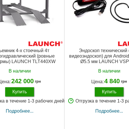
емник 4-х стоечный 4т
Эндоскоп технический
огидравлический (ровные
видеоэндоскоп) для Androi
ормы) LAUNCH TLT440XW
Ø5.5 мм LAUNCH VSP
В наличии
В наличии
242 000
4 840
Цена:
Цена:
грн
грн
Купить
Купить
ка в течение 1-3 рабочих дней
Отгрузка в течение 1-3 
Подробнее...
Подробнее...