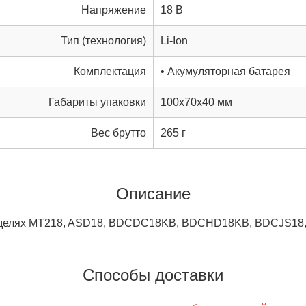
Напряжение
18 В
Тип (технология)
Li-Ion
Комплектация
• Акумуляторная батарея
Габариты упаковки
100x70x40 мм
Вес брутто
265 г
Описание
моделях MT218, ASD18, BDCDC18KB, BDCHD18KB, BDCJS1
Способы доставки