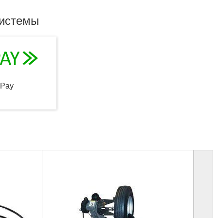
системы
qPay