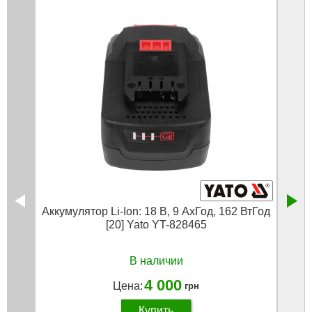
Аккумулятор Li-Ion: 18 В, 9 АxГод, 162 ВтГод
Аккум
[20] Yato YT-828465
В наличии
4 000
Цена:
грн
Купить