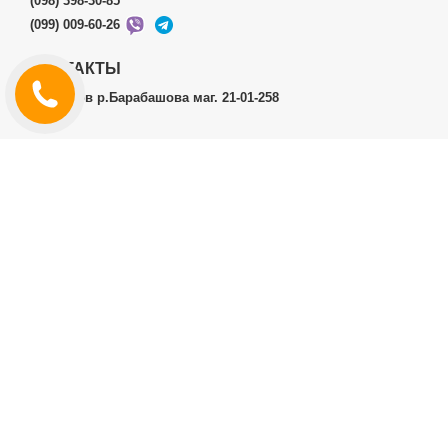
(098) 398-30-85
(099) 009-60-26
КОНТАКТЫ
г.Харьков р.Барабашова маг. 21-01-258
ЛИЧНЫЙ КАБИНЕТ
История заказов
Личный Кабинет
ДОПОЛНИТЕЛЬНО
Производители (бренды)
ИНФОРМАЦИЯ
Контакты
Доставка и оплата
Договор публичной оферты