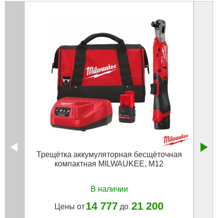
Трещётка аккумуляторная бесщёточная
Гайко
компактная MILWAUKEE, M12
Ion
В наличии
14 777
21 200
Цены от
до