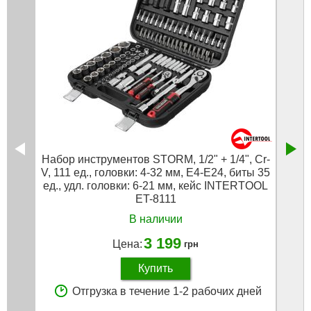
Набор инструментов STORM, 1/2" + 1/4", Cr-
Набор
V, 111 ед., головки: 4-32 мм, E4-E24, биты 35
V, 1
ед., удл. головки: 6-21 мм, кейс INTERTOOL
E4-E
ET-8111
В наличии
3 199
Цена:
грн
Купить
Отгрузка в течение 1-2 рабочих дней