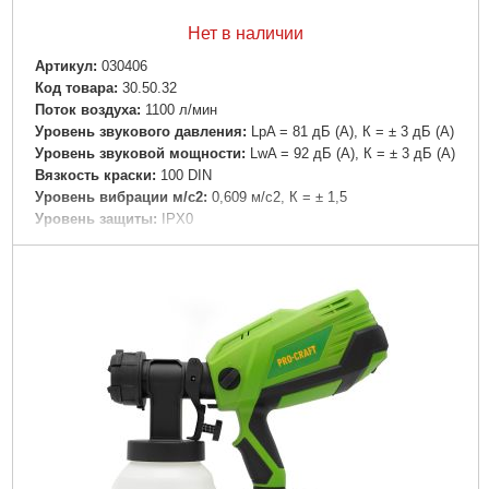
Нет в наличии
Артикул:
030406
Код товара:
30.50.32
Поток воздуха:
1100 л/мин
Уровень звукового давления:
LpA = 81 дБ (А), К = ± 3 дБ (А)
Уровень звуковой мощности:
LwA = 92 дБ (А), К = ± 3 дБ (А)
Вязкость краски:
100 DIN
Уровень вибрации м/с2:
0,609 м/с2, К = ± 1,5
Уровень защиты:
IPX0
Напряжение аккумулятора:
20 В
Двигатель:
Бесщеточный
Ширина:
100 - 300 мм
Диаметр сопла:
1.5 / 1.8 / 2.2 / 2.6 мм
Расход краски:
750 мл/мин
Расстояние распыления:
5 - 30 см
Руководство по эксплуатации:
Есть
Сопла:
4 шт
Щетка для очистки:
1 шт
Ураковка:
Картонная
Габариты упаковки:
310x320x140 мм
Вес брутто:
1,600 г