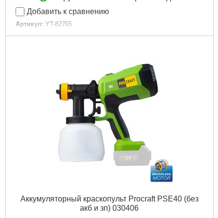
Добавить к сравнению
Артикул:
YT-82765
Код товара:
23.12.11
Напряжение питания аккумулятора:
18 вольт.
Тип аккумулятора:
литий-ионный (Li-Ion).
Емкость аккумулятора:
4 Ач.
Время зарядки:
2 часа.
Объем бачка для краски:
1 литр.
Максимальная производительность:
1 литр в минуту.
Диаметр сопла:
2,2 мм.
Габариты упаковки:
380x260x150 мм
Вес брутто:
2,800 г
Подробнее...
Аккумуляторный краскопульт Procraft PSE40 (без
акб и зп) 030406