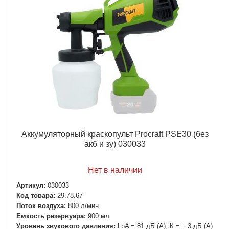
Двигатель:
Щеточный
Ширина:
200 - 300 мм
Диаметр сопла:
1,8 мм
Расход краски:
500-800 мл/мин
Расстояние распыления:
200 - 500 мм
Эквивалентная мощность:
800 Вт
Аккумулятор:
Нет
Зарядное устройство:
Нет
Руководство по эксплуатации:
Есть
Габариты упаковки:
220x380x120 мм
Вес брутто:
1,300 г
Подробнее...
Аккумуляторный краскопульт Procraft PSE30 (без
акб и зу) 030033
Нет в наличии
Артикул:
030033
Код товара:
29.78.67
Поток воздуха:
800 л/мин
Емкость резервуара:
900 мл
Уровень звукового давления:
LpA = 81 дБ (А), К = ± 3 дБ (А)