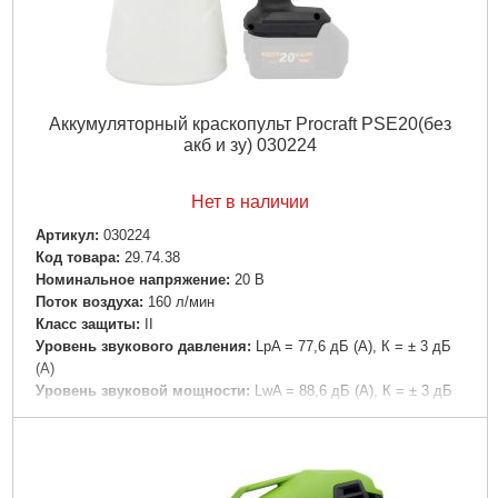
Подробнее...
Аккумуляторный краскопульт Procraft PSE20(без
акб и зу) 030224
Нет в наличии
Артикул:
030224
Код товара:
29.74.38
Номинальное напряжение:
20 В
Поток воздуха:
160 л/мин
Класс защиты:
II
Уровень звукового давления:
LpA = 77,6 дБ (А), К = ± 3 дБ
(А)
Уровень звуковой мощности:
LwA = 88,6 дБ (А), К = ± 3 дБ
(А)
Категория защиты:
IP X0
Номинальная мощность:
210 Вт
Уровень вибрации м/с2:
0,609; K = ±1,5