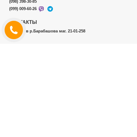
(098) 398-30-85
(099) 009-60-26
КОНТАКТЫ
г.Харьков р.Барабашова маг. 21-01-258
ЛИЧНЫЙ КАБИНЕТ
История заказов
Личный Кабинет
ДОПОЛНИТЕЛЬНО
Производители (бренды)
ИНФОРМАЦИЯ
Контакты
Доставка и оплата
Договор публичной оферты