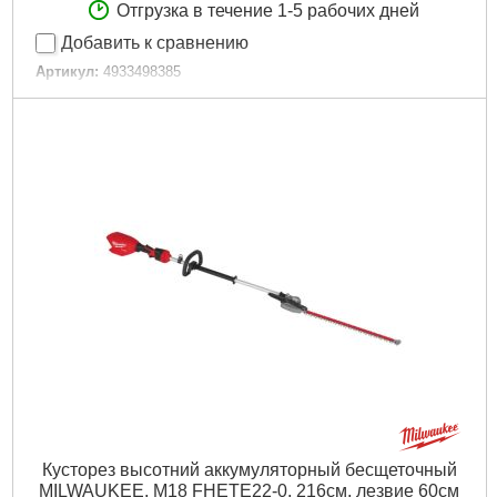
Отгрузка в течение 1-5 рабочих дней
Добавить к сравнению
Артикул:
4933498385
Код товара:
30.52.47
Шаг зуба, мм/":
32
Длина лезвий, мм:
600
Амплитуда хода, мм:
32
Количество ходов за минуту:
3200
Технология:
M18 FUEL
Напряжение аккумулятора, В:
18
Платформа:
M18
Емкость аккумулятора, Аг:
8,0
Тип аккумулятора:
Li-Ion
Двигатель:
Бесщёточный
Гарантия, мес.:
36
Количество единиц, шт:
4
Источник питания:
Аккумулятор
Подробнее...
Кусторез высотний аккумуляторный бесщеточный
MILWAUKEE, M18 FHETE22-0, 216см, лезвие 60см