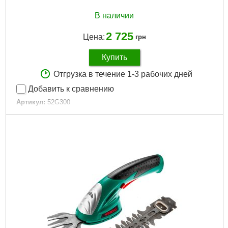
В наличии
2 725
Цена:
грн
Купить
Отгрузка в течение 1-3 рабочих дней
Добавить к сравнению
Артикул:
52G300
Код товара:
17.71.79
EAN:
5902062010988
Тип аккумулятора:
Li-Ion
Емкость аккумулятора:
1.3 Ah
Сила звука:
78 dB
Время зарядки аккумулятора:
4ч
Напряжение аккумулятора:
7.2 V
Габариты упаковки:
380x90x65 мм
Вес брутто:
920 г
Подробнее...