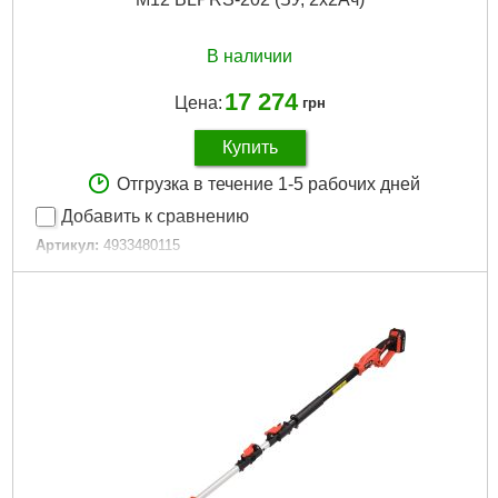
В наличии
17 274
Цена:
грн
Купить
Отгрузка в течение 1-5 рабочих дней
Добавить к сравнению
Артикул:
4933480115
Код товара:
27.48.00
Макс. режущая способность, мм:
32
Вес, кг:
1,5 (M12 B2)
Технология:
M18 бесщёточные
Напряжение аккумулятора, В:
18
Платформа:
M18
Емкость аккумулятора, Аг:
2,0
Тип аккумулятора:
Li-Ion
Двигатель:
Бесщёточный
Гарантия, мес.:
36
Уровень шума, дБ:
80,14