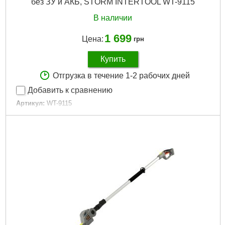
без ЗУ и АКБ, STORM INTERTOOL WT-9115
В наличии
1 699
Цена:
грн
Купить
Отгрузка в течение 1-2 рабочих дней
Добавить к сравнению
Артикул:
WT-9115
Код товара:
29.35.26
Корость холостого хода:
2000 об/мин
Шина:
500 мм
Напряжение питания:
20 В
Гарантия:
3 года
Габариты упаковки:
835x225x185 мм
Вес брутто:
2,900 г
Подробнее...