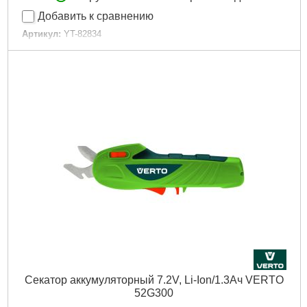
Добавить к сравнению
Артикул:
YT-82834
Код товара:
19.39.31
Напряжение питания:
18 вольт
Емкость аккумуляторной Li-ion батареи:
2 Ач
Длина лезвия:
42 см
Частота хода:
2100 оборотов в минуту
Время зарядки:
до 60 минут
Длина устройства:
от 207 см до 274 см
Габариты упаковки:
1100x160x110 мм
Вес брутто:
6,800 г
Подробнее...
Секатор аккумуляторный 7.2V, Li-Ion/1.3Ач VERTO
52G300