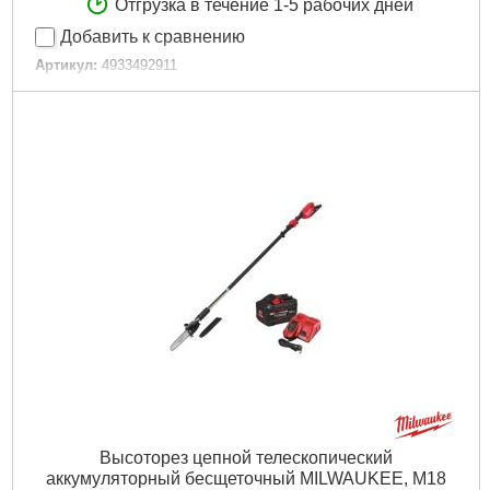
Отгрузка в течение 1-5 рабочих дней
Добавить к сравнению
Артикул:
4933492911
Код товара:
30.53.36
Шаг зуба, мм/":
25
Длина лезвий, мм:
600
Амплитуда хода, мм:
25
Технология:
M18 FUEL
Напряжение аккумулятора, В:
18
Платформа:
M18
Емкость аккумулятора, Аг:
8,0
Тип аккумулятора:
Li-Ion
Двигатель:
Бесщёточный
Размер / мм / ":
2670
Размер, мм:
2670
Рвзмер:
2670
Гарантия, мес.:
36
Количество единиц, шт:
4
Источник питания:
Аккумулятор
Высоторез цепной телескопический
Подробнее...
аккумуляторный бесщеточный MILWAUKEE, M18