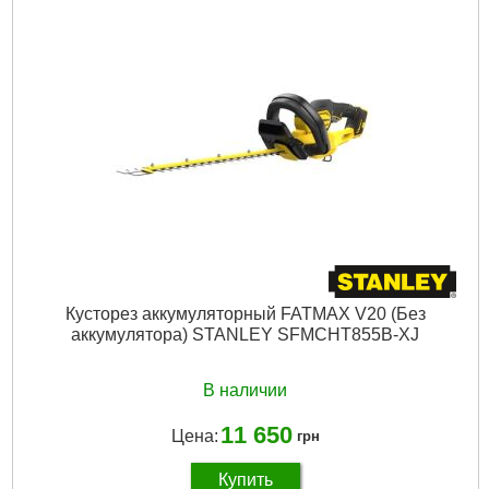
Технология:
M18 бесщёточные
Напряжение аккумулятора, В:
18
Платформа:
M18
Тип аккумулятора:
Li-Ion
Двигатель:
Бесщёточный
Гарантия, мес.:
36
Уровень шума, дБ:
80,14
Источник питания:
Аккумулятор
Подробнее...
Кусторез аккумуляторный FATMAX V20 (Без
аккумулятора) STANLEY SFMCHT855B-XJ
В наличии
11 650
Цена:
грн
Купить