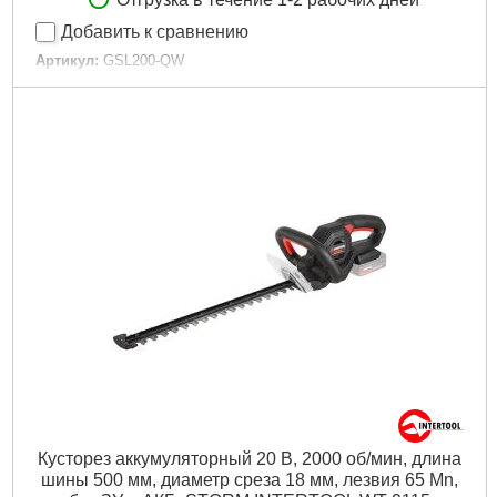
Добавить к сравнению
Артикул:
GSL200-QW
Код товара:
19.24.56
Напряжение аккумулятора:
3,6 вольт
Ёмкость Li-Ion аккумулятора:
1,1 Ач
Ширина реза:
80 мм
Вибрационная нагрузка на руку/плечо:
3.1 м/сек2.
Габариты упаковки:
290x120x100 мм
Вес брутто:
2,300 г
Подробнее...
Кусторез аккумуляторный 20 В, 2000 об/мин, длина
шины 500 мм, диаметр среза 18 мм, лезвия 65 Mn,