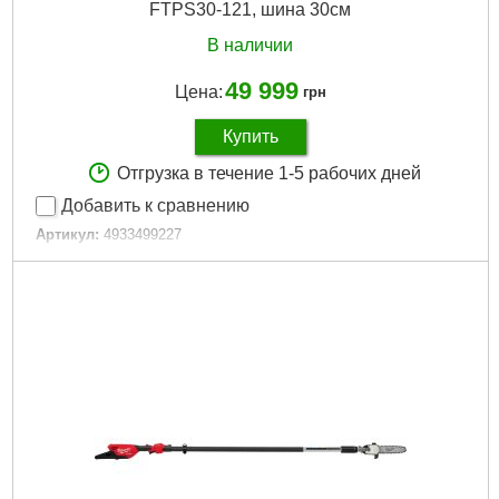
FTPS30-121, шина 30см
В наличии
49 999
Цена:
грн
Купить
Отгрузка в течение 1-5 рабочих дней
Добавить к сравнению
Артикул:
4933499227
Код товара:
30.55.20
Количество звеньев цепи, шт:
51
Паз шины, мм/":
1,1 / 0,043″
Скорость цепи, м/с:
25,4
Технология:
M18 FUEL
Напряжение аккумулятора, В:
18
Платформа:
M18
Емкость аккумулятора, Аг:
12,0
Тип аккумулятора:
Li-Ion
Двигатель:
Бесщёточный
Размер / мм / ":
2700-4000