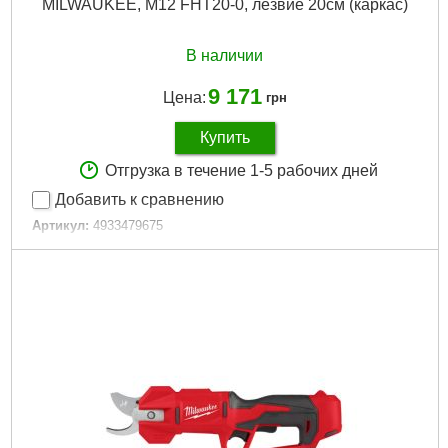
MILWAUKEE, M12 FHT20-0, лезвие 20см (каркас)
В наличии
9 171
Цена:
грн
Купить
Отгрузка в течение 1-5 рабочих дней
Добавить к сравнению
Артикул:
4933479675
Код товара:
26.55.71
Длина лезвий, мм:
200
Амплитуда хода, мм:
20
Скорость без нагрузки об/мин.:
0- 2700
Количество ходов за минуту:
2700
Вес, кг:
1,7 (M12 B4)
Технология:
M12 FUEL
Напряжение аккумулятора, В:
12
Платформа:
M12
Тип аккумулятора:
Li-Ion
Двигатель:
Бесщёточный