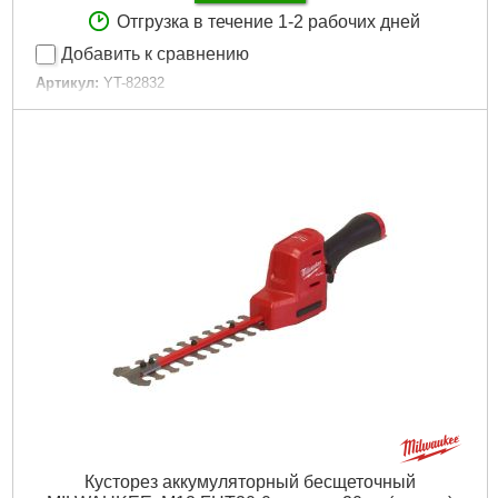
Отгрузка в течение 1-2 рабочих дней
Добавить к сравнению
Артикул:
YT-82832
Код товара:
19.39.30
Напряжение питания:
18 вольт
Емкость аккумуляторной Li-ion батареи:
2 Ач
Длина лезвия:
560 мм
Частота хода:
1050 оборотов в минуту
Время зарядки:
до 60 минут
Подробнее...
Кусторез аккумуляторный бесщеточный