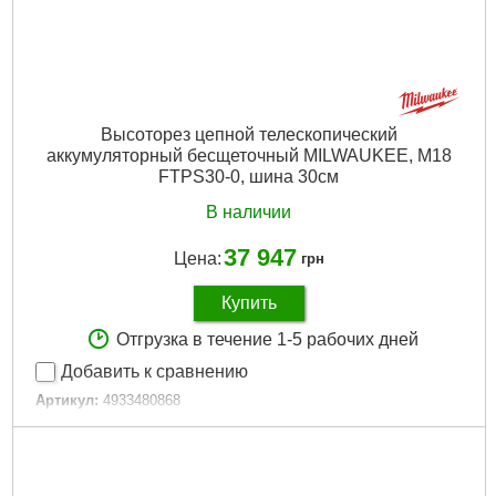
Гарантия, мес.:
36
Количество единиц, шт:
3
Источник питания:
Аккумулятор
Подробнее...
Высоторез цепной телескопический
аккумуляторный бесщеточный MILWAUKEE, M18
FTPS30-0, шина 30см
В наличии
37 947
Цена:
грн
Купить
Отгрузка в течение 1-5 рабочих дней
Добавить к сравнению
Артикул:
4933480868
Код товара:
29.20.43
Количество звеньев цепи, шт:
51
Паз шины, мм/":
1,1 / 0,043″
Скорость цепи, м/с:
25,4