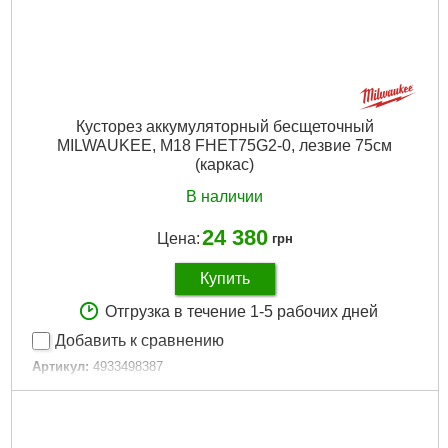
Рвзмер:
2160
Гарантия, мес.:
36
Количество единиц, шт:
1
Источник питания:
Аккумулятор
Подробнее...
Кусторез аккумуляторный бесщеточный
MILWAUKEE, M18 FHET75G2-0, лезвие 75см
(каркас)
В наличии
24 380
Цена:
грн
Купить
Отгрузка в течение 1-5 рабочих дней
Добавить к сравнению
Артикул:
4933498387
Код товара:
30.53.47
Шаг зуба, мм/":
32
Длина лезвий, мм:
750
Амплитуда хода, мм:
32