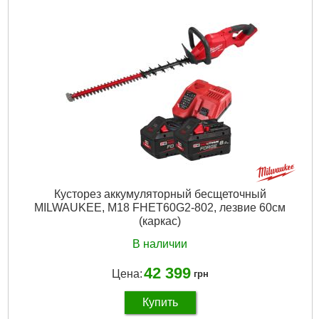
Шаг зуба, мм/":
8,3/ 0,325″
Длина шины, см:
30
Вес, кг:
8,3 (M18 HB12)
Технология:
M18 FUEL QUIK-LOK
Напряжение аккумулятора, В:
18
Платформа:
M18
Тип аккумулятора:
Li-Ion
Двигатель:
Бесщёточный
Размер / мм / ":
2700-4000
Гарантия, мес.:
36
Источник питания:
Аккумулятор
Подробнее...
Кусторез аккумуляторный бесщеточный
MILWAUKEE, M18 FHET60G2-802, лезвие 60см
(каркас)
В наличии
42 399
Цена:
грн
Купить