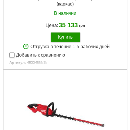
(каркас)
В наличии
35 133
Цена:
грн
Купить
Отгрузка в течение 1-5 рабочих дней
Добавить к сравнению
Артикул:
4933498515
Код товара:
30.52.46
Шаг зуба, мм/":
25
Длина лезвий, мм:
600
Амплитуда хода, мм:
25
Технология:
M18 FUEL
Напряжение аккумулятора, В:
18
Платформа:
M18
Тип аккумулятора:
Li-Ion
Двигатель:
Бесщёточный
Размер / мм / ":
2160
Размер, мм:
2160