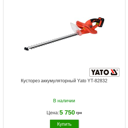
Скорость цепи:
5 метров в секунду.
Длина шины:
200 мм / 8''
Длина устройства:
от 200 см до 280 см
Время зарядки:
до 60 минут
Подробнее...
Кусторез аккумуляторный Yato YT-82832
В наличии
5 750
Цена:
грн
Купить