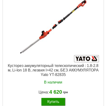
Количество ходов за минуту:
3200
Технология:
M18 FUEL
Напряжение аккумулятора, В:
18
Платформа:
M18
Тип аккумулятора:
Li-Ion
Двигатель:
Бесщёточный
Гарантия, мес.:
36
Количество единиц, шт:
1
Источник питания:
Аккумулятор
Подробнее...
Кусторез аккумуляторный телескопический : 1.8-2.8
м, Li-Ion 18 В, лезвия l=42 см, БЕЗ АККУМУЛЯТОРА
Yato YT-82835
В наличии
4 620
Цена:
грн
Купить