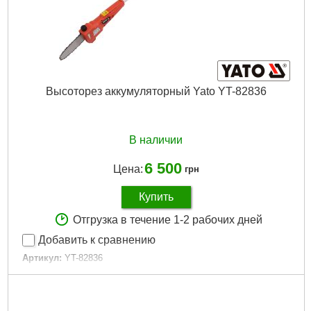
Источник питания:
Аккумулятор
Подробнее...
Высоторез аккумуляторный Yato YT-82836
В наличии
6 500
Цена:
грн
Купить
Отгрузка в течение 1-2 рабочих дней
Добавить к сравнению
Артикул:
YT-82836
Код товара:
19.42.43
Напряжение питания:
18 вольт
Емкость аккумуляторной Li-ion батареи:
2 Ач