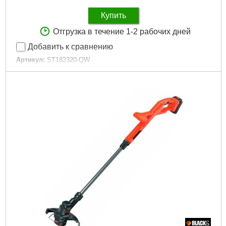
Купить
Отгрузка в течение 1-2 рабочих дней
Добавить к сравнению
Артикул:
ST182320-QW
Код товара:
25.70.78
Тип аккумулятора:
Li-ion
Емкость аккумулятора:
1.5 А/ч
Напряжение аккумулятора:
18 В
Максимальное количество оборотов:
9000 об/мин
Подробнее...