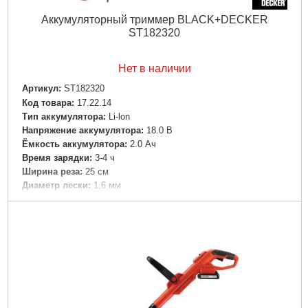
Аккумуляторный триммер BLACK+DECKER
ST182320
Нет в наличии
Артикул:
ST182320
Код товара:
17.22.14
Тип аккумулятора:
Li-lon
Напряжение аккумулятора:
18.0 В
Ёмкость аккумулятора:
2.0 Ач
Время зарядки:
3-4 ч
Ширина реза:
25 см
Диаметр лески:
1,6 мм
Обороты:
9000 об/мин
Габариты упаковки:
1100x250x130 мм
Вес брутто:
3,000 г
Подробнее...