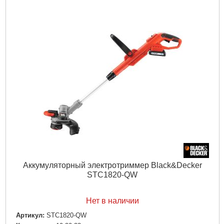
Режущий инструмент:
катушка
Тип рукоятки:
кольцевая
Ширина захвата:
28 см
Комплектация:
• Аккумуляторный триммер BLACK+DECKER
18.0 В• 18V 2.0Ah Li-Ion аккумулятор• Зарядное устройство•
Дополнительная рукоядка.• Колесо окантовки газона.•
Раздвижная штанга.
Тип аккумулятора:
Li-lon
Время зарядки:
5 ч
Ширина реза:
28 см
Диаметр лески:
1,6 мм
Обороты:
5500 - 7400 об/мин.
Длина лески:
9 м
Регулировка штанги:
315 мм
Подробнее...
Аккумуляторный электротриммер Black&Decker
STC1820-QW
Нет в наличии
Артикул:
STC1820-QW