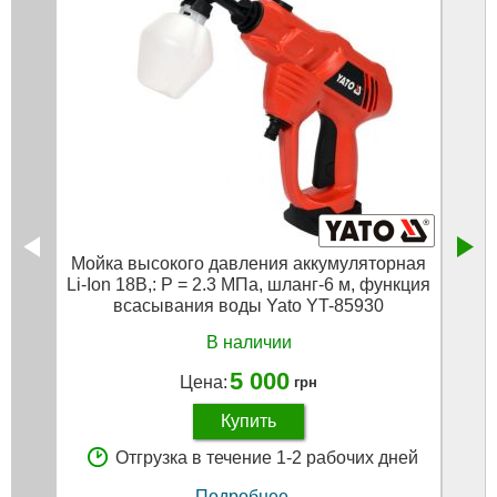
Мойка высокого давления аккумуляторная
Компр
Li-Ion 18В,: P = 2.3 МПа, шланг-6 м, функция
л/м
всасывания воды Yato YT-85930
В наличии
5 000
Цена:
грн
Купить
Отгрузка в течение 1-2 рабочих дней
Подробнее...