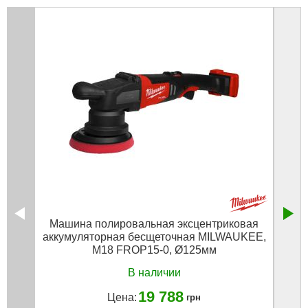
Машина полировальная эксцентриковая
Маш
аккумуляторная бесщеточная MILWAUKEE,
MILW
M18 FROP15-0, Ø125мм
В наличии
19 788
Цена:
грн