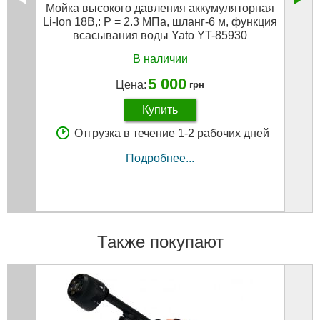
Мойка высокого давления аккумуляторная
Компр
Li-Ion 18В,: P = 2.3 МПа, шланг-6 м, функция
л/м
всасывания воды Yato YT-85930
В наличии
5 000
Цена:
грн
Купить
Отгрузка в течение 1-2 рабочих дней
Подробнее...
Также покупают