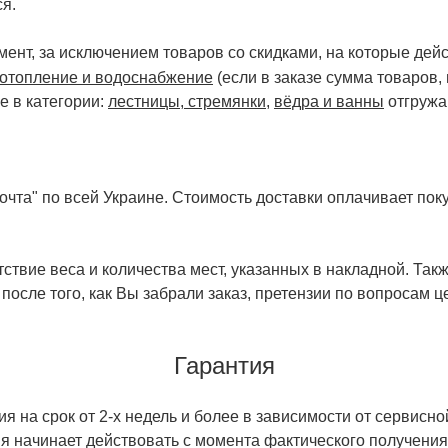
я.
ент, за исключением товаров со скидками, на которые дейст
отопление и водоснабжение
(если в заказе сумма товаров,
е в категории:
лестницы, стремянки
,
вёдра и ванны
отгружа
чта" по всей Украине. Стоимость доставки оплачивает поку
ствие веса и количества мест, указанных в накладной. Так
 после того, как Вы забрали заказ, претензии по вопросам ц
Гарантия
 на срок от 2-х недель и более в зависимости от сервисно
тия начинает действовать с момента фактического получен