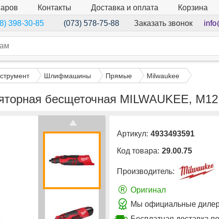
варов
Контакты
Доставка и оплата
Корзина
Заказать звонок
info
8) 398-30-85
(073) 578-75-88
струмент
Шлифмашины
Прямые
Milwaukee
торная бесщеточная MILWAUKEE, M12 
Артикул:
4933493591
Код товара:
29.00.75
Производитель:
®
Оригинал
Мы официальные дилеры
Бесплатная доставка п