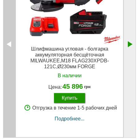
Шлифмашина угловая - болгарка
аккумуляторная бесщёточная
акку
MILWAUKEE,M18 FLAG230XPDB-
121C,Ø230мм FORGE
В наличии
45 896
Цена:
грн
Купить
Отгрузка в течение 1-5 рабочих дней
Подробнее...