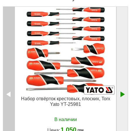
Набор отвёрток крестовых, плоских, Torx
Набо
Yato YT-25981
В наличии
1 050
Цена:
грн