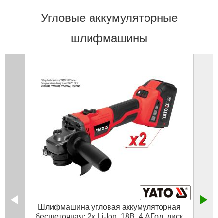
Угловые аккумуляторные
шлифмашины
Шлифмашина угловая аккумуляторная
Угло
бесщеточная: 2х Li-Ion, 18В, 4 АГод, диск