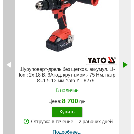
Шуруповерт-дрель без щетков. аккумул. Li-
Бесщ
Ion : 2x 18 В, 3Агод, крутн.мом.- 75 Нм, патр
Ion; 
Ø=1.5-13 мм Yato YT-82791
В наличии
8 700
Цена:
грн
Купить
Отгрузка в течение 1-2 рабочих дней
Подробнее...