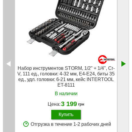
Набор инструментов STORM, 1/2" + 1/4", Cr-
V, 111 ед., головки: 4-32 мм, E4-E24, биты 35
пр
ед., удл. головки: 6-21 мм, кейс INTERTOOL
ET-8111
В наличии
3 199
Цена:
грн
Купить
Отгрузка в течение 1-2 рабочих дней