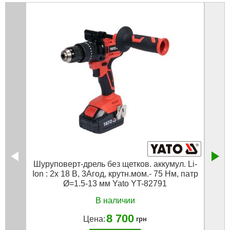
Шуруповерт-дрель без щетков. аккумул. Li-
Шуру
Ion : 2x 18 В, 3Агод, крутн.мом.- 75 Нм, патр
Ion :
Ø=1.5-13 мм Yato YT-82791
В наличии
8 700
Цена:
грн