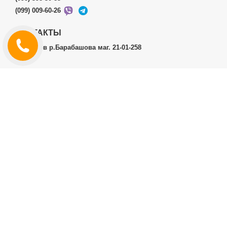
(099) 009-60-26
КОНТАКТЫ
г.Харьков р.Барабашова маг. 21-01-258
ЛИЧНЫЙ КАБИНЕТ
История заказов
Личный Кабинет
ДОПОЛНИТЕЛЬНО
Производители (бренды)
ИНФОРМАЦИЯ
Контакты
Доставка и оплата
Договор публичной оферты