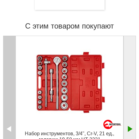
С этим товаром покупают
Набор инструментов, 3/4", Cr-V, 21 ед.,
Т