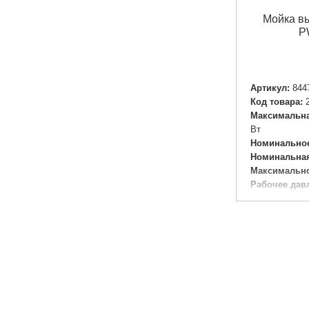
Мойка вы
P
Артикул:
844
Код товара:
Максимальна
Вт
Номинальное
Номинальная
Максимально
Рабочее дав
Производите
Класс защит
Вес нетто/бр
Габариты уп
Вес брутто:
1