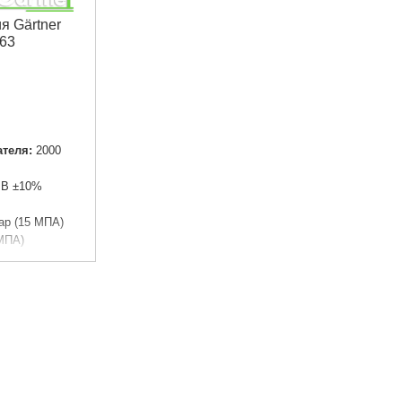
я Gärtner
63
теля:
2000
 В ±10%
ар (15 МПА)
 МПА)
6 Л/МИН)
г
80 мм