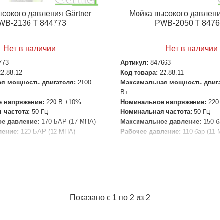
сокого давления Gärtner
Мойка высокого давлени
WВ-2136 T 844773
PWB-2050 T 8476
Нет в наличии
Нет в наличии
773
Артикул:
847663
22.88.12
Код товара:
22.88.11
я мощность двигателя:
2100
Максимальная мощность двига
Вт
 напряжение:
220 В ±10%
Номинальное напряжение:
220
 частота:
50 Гц
Номинальная частота:
50 Гц
е давление:
170 БАР (17 МПА)
Максимальное давление:
150 б
ление:
120 БАР (12 МПА)
Рабочее давление:
110 бар (11
льность:
360 л/ч (6 л/мин)
Производительность:
360 л/ч (
ы:
IPX5
Класс защиты:
IPX5
утто:
18 кг/20 кшг
Вес нетто/брутто:
10,0 КГ/11,0 к
аковки:
790x350x380 мм
Габариты упаковки:
510x370x3
9,700 г
Вес брутто:
12,100 г
Показано с 1 по 2 из 2
Подробнее...
Подробнее...