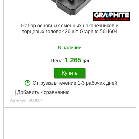
Набор основных сменных наконечников и
торцевых головок 26 шт. Graphite 56H604
В наличии
1 265
Цена:
грн
Купить
Отгрузка в течение 1-3 рабочих дней
Добавить к сравнению
Артикул:
56H604
Код товара:
17.64.18
Тип:
набор насадок торцевых, бит
Материал:
хромованадиевая сталь
Присоединительный квадрат, "(дюйм):
1/4"
Количество в наборе, шт:
26