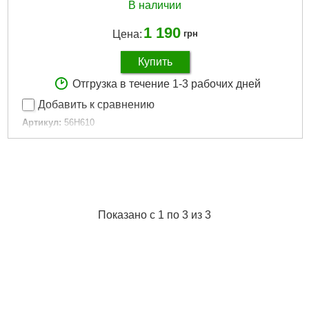
В наличии
1 190
Цена:
грн
Купить
Отгрузка в течение 1-3 рабочих дней
Добавить к сравнению
Артикул:
56H610
Код товара:
17.64.06
Тип:
набор насадок торцевых, бит
Материал:
хромованадиевая сталь
Присоединительный квадрат, "(дюйм):
1/4"
Количество в наборе, шт:
24
Показано с 1 по 3 из 3
Подробнее...