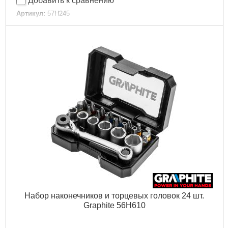
Добавить к сравнению
Артикул:
57H245
Код товара:
17.69.32
Длина:
150 мм
Габариты упаковки:
220x60x15 мм
Вес брутто:
78 г
Подробнее...
Набор наконечников и торцевых головок 24 шт.
Graphite 56H610