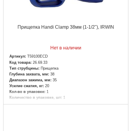
Прищепка Handi Clamp 38мм (1-1/2"), IRWIN
Нет в наличии
Артикул:
T59100ECD
Код товара:
26.69.33
Тип струбцины:
Прищепка
Глубина захвата, мм:
38
Диапазон зажима, мм:
35
Усилие сжатия, кг:
20
Кол-во в упаковке:
1
Количество в упаковке, шт:
1
Габариты упаковки:
120x70x21 мм
Вес брутто:
49 г
Подробнее...