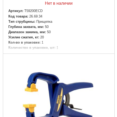
Нет в наличии
Артикул:
T59200ECD
Код товара:
26.69.34
Тип струбцины:
Прищепка
Глубина захвата, мм:
50
Диапазон зажима, мм:
50
Усилие сжатия, кг:
20
Кол-во в упаковке:
1
Количество в упаковке, шт:
1
Габариты упаковки:
190x105x25 мм
Вес брутто:
180 г
Подробнее...