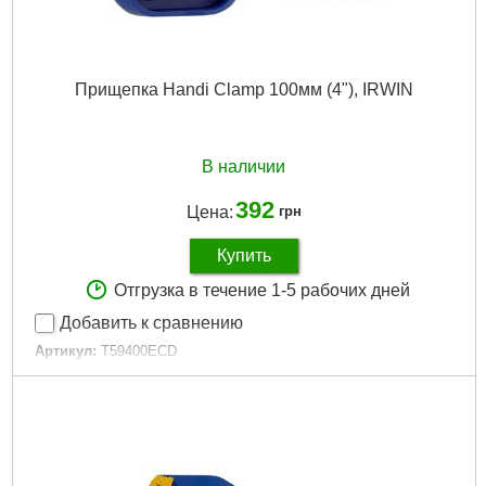
Прищепка Handi Clamp 100мм (4"), IRWIN
В наличии
392
Цена:
грн
Купить
Отгрузка в течение 1-5 рабочих дней
Добавить к сравнению
Артикул:
T59400ECD
Код товара:
26.69.35
Тип струбцины:
Прищепка
Глубина захвата, мм:
100
Диапазон зажима, мм:
100
Усилие сжатия, кг:
20
Кол-во в упаковке:
1