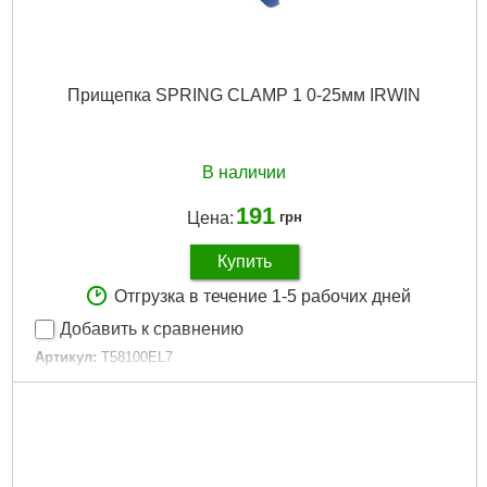
Прищепка SPRING CLAMP 1 0-25мм IRWIN
В наличии
191
Цена:
грн
Купить
Отгрузка в течение 1-5 рабочих дней
Добавить к сравнению
Артикул:
T58100EL7
Код товара:
26.69.36
Тип струбцины:
Прищепка
Глубина захвата, мм:
25
Диапазон зажима, мм:
25
Усилие сжатия, кг:
15