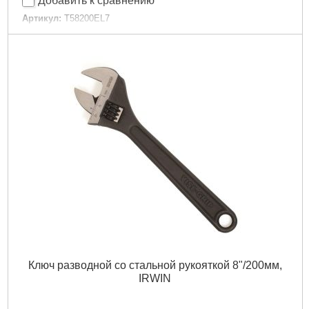
Добавить к сравнению
Артикул:
T58200EL7
Код товара:
26.82.86
Тип струбцины:
Прищепка
Глубина захвата, мм:
50
Диапазон зажима, мм:
50
Усилие сжатия, кг:
15
Кол-во в упаковке:
1
Количество в упаковке, шт:
1
Габариты упаковки:
160x105x40 мм
Вес брутто:
122 г
Подробнее...
Ключ разводной со стальной рукояткой 8"/200мм,
IRWIN