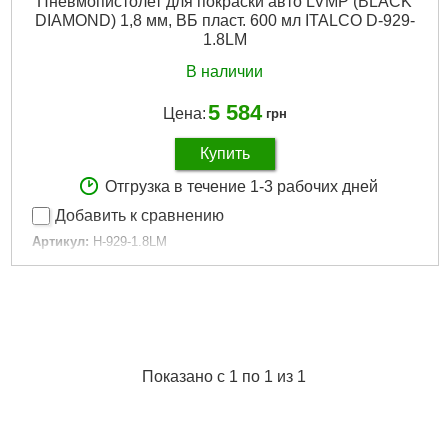
Пневмопистолет для покраски авто LVMP (BLACK
DIAMOND) 1,8 мм, ВБ пласт. 600 мл ITALCO D-929-
1.8LM
В наличии
5 584
Цена:
грн
Купить
Отгрузка в течение 1-3 рабочих дней
Добавить к сравнению
Артикул:
H-929-1.8LM
Код товара:
25.17.39
Диаметр входного штуцера:
1/4"
Диаметр сопла:
1.8 мм
Емкость бака распылителя:
0.6 л
Рабочее давление:
2.5 бар
Расход воздуха:
230 литр/мин
Показано с 1 по 1 из 1
Регулировка давления воздуха:
Да
Регулировка подачи распыляемой смеси:
Да
Регулировка ширины факела:
Да