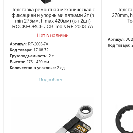
Подставка ремонтная механическая с
Подстав
фиксацией и упорными пятками 2т (h
278mm, h
min 275мм, h max 420мм) (к-т 2шт)
To
ROCKFORCE JCB Tools RF-2003-7A
Нет в наличии
Артикул:
JCB
Артикул:
RF-2003-7A
Код товара:
Код товара:
17.08.72
Грузоподъемность:
2 т
Высота:
275 - 420 мм
Количество в упаковке:
2 ед
Подробнее...