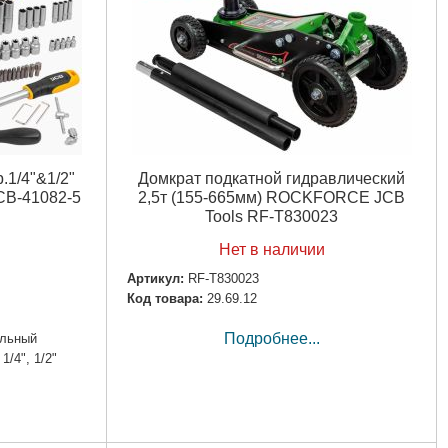
.1/4"&1/2"
Домкрат подкатной гидравлический
JCB-41082-5
2,5т (155-665мм) ROCKFORCE JCB
Tools RF-T830023
Нет в наличии
Артикул:
RF-T830023
Код товара:
29.69.12
Подробнее...
альный
1/4", 1/2"