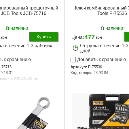
инированный трещоточный
Ключ комбинированный 
 JCB Tools JCB-75716
Tools P-75536
В наличии
В наличии
477
Купить
Цена:
грн
грн
ка в течение 1-3 рабочих
Отгрузка в течение 1-
дней
ь к сравнению
Добавить к сравнению
-75716
Артикул:
P-75536
29.18.31
Код товара:
28.93.84
аковки:
210x36x12 мм
Подробнее...
60 г
Подробнее...