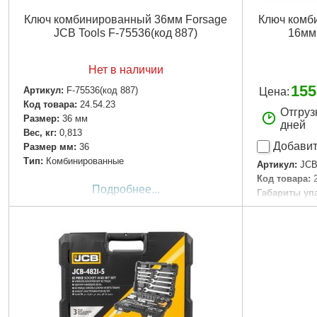
Ключ комбинированный 36мм Forsage
Ключ комб
JCB Tools F-75536(код 887)
16мм
Нет в наличии
155
Артикул:
F-75536(код 887)
Цена:
Код товара:
24.54.23
Отгруз
Размер:
36 мм
дней
Вес, кг:
0,813
Добавит
Размер мм:
36
Тип:
Комбинированные
Артикул:
JCB
Код товара:
Подробнее...
Габариты уп
Вес брутто:
1