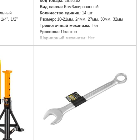
Код товара:
28.93.52
Вид ключа:
Комбинированный
альный
Количество единиц:
14 шт
1/4", 1/2"
Рвзмер:
10-21мм, 24мм, 27мм, 30мм, 32мм
Трещоточный механизм:
Нет
Ураковка:
Полотно
Шарнирный механизм:
Нет
Подробнее...