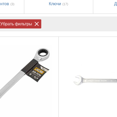
нтов
Ключи
Д
(3)
(17)
Убрать фильтры