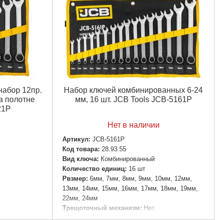
набор 12пр.
Набор ключей комбинированных 6-24
на полотне
мм, 16 шт. JCB Tools JCB-5161P
21P
Нет в наличии
Артикул:
JCB-5161P
Код товара:
28.93.55
Вид ключа:
Комбинированный
Количество единиц:
16 шт
Рвзмер:
6мм, 7мм, 8мм, 9мм, 10мм, 12мм,
13мм, 14мм, 15мм, 16мм, 17мм, 18мм, 19мм,
22мм, 24мм
Трещоточный механизм:
Нет
Ураковка:
Полотно