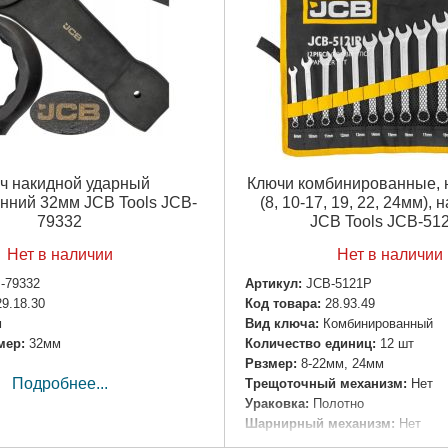
ч накидной ударный
Ключи комбинированные, 
нний 32мм JCB Tools JCB-
(8, 10-17, 19, 22, 24мм), 
79332
JCB Tools JCB-51
Нет в наличии
Нет в наличии
-79332
Артикул:
JCB-5121P
29.18.30
Код товара:
28.93.49
м
Вид ключа:
Комбинированный
мер:
32мм
Количество единиц:
12 шт
Рвзмер:
8-22мм, 24мм
Подробнее...
Трещоточный механизм:
Нет
Ураковка:
Полотно
Шарнирный механизм:
Нет