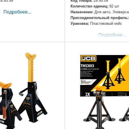
28.93.59
Код товара:
29.50.09
Количество единиц:
82 шт
Подробнее...
Назначение:
Для авто, Универс
Пpиcoeдинитeльный пpoфиль:
Ураковка:
Пластиковый кейс
Подробнее...