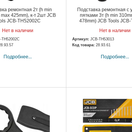
ка ремонтная 2т (h min
Подставка ремонтная с
 max 425mm), к-т 2шт JCB
пятками 3т (h min 310m
ols JCB-TH52002C
478mm) JCB Tools JCB
Нет в наличии
Нет в наличии
-TH52002C
Артикул:
JCB-TH53013
28.93.57
Код товара:
28.93.61
Подробнее...
Подробнее...