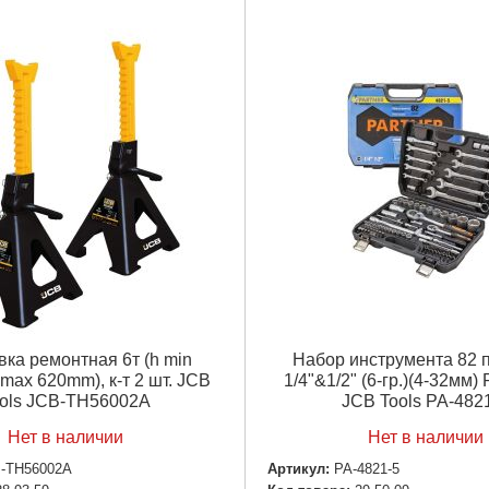
ка ремонтная 6т (h min
Набор инструмента 82 
max 620mm), к-т 2 шт. JCB
1/4"&1/2" (6-гр.)(4-32м
ols JCB-TH56002A
JCB Tools PA-482
Нет в наличии
Нет в наличии
-TH56002A
Артикул:
PA-4821-5