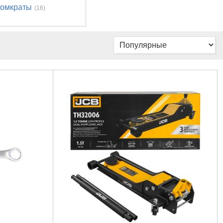
омкраты
(16)