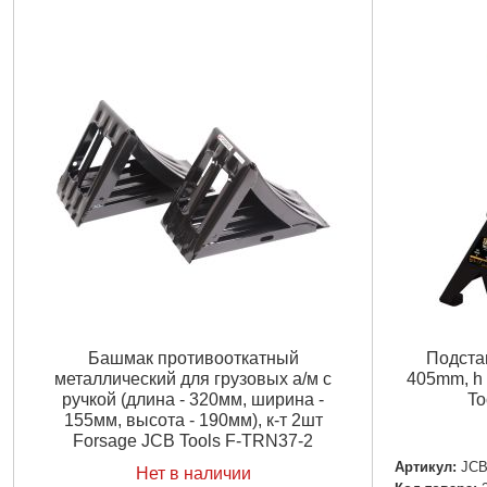
Башмак противооткатный
Подстав
металлический для грузовых а/м с
405mm, h 
ручкой (длина - 320мм, ширина -
To
155мм, высота - 190мм), к-т 2шт
Forsage JCB Tools F-TRN37-2
Артикул:
JCB
Нет в наличии