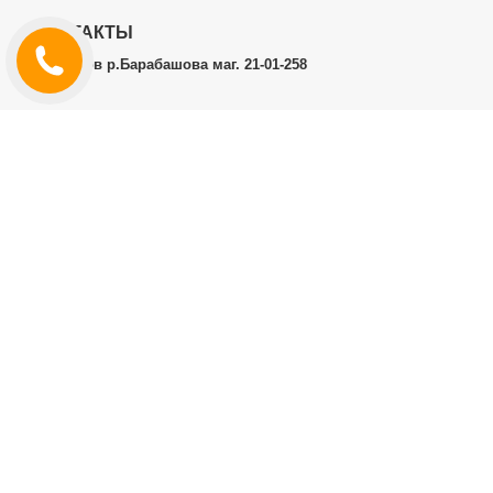
КОНТАКТЫ
г.Харьков р.Барабашова маг. 21-01-258
ЛИЧНЫЙ КАБИНЕТ
История заказов
Личный Кабинет
ДОПОЛНИТЕЛЬНО
Производители (бренды)
ИНФОРМАЦИЯ
Контакты
Доставка и оплата
Договор публичной оферты