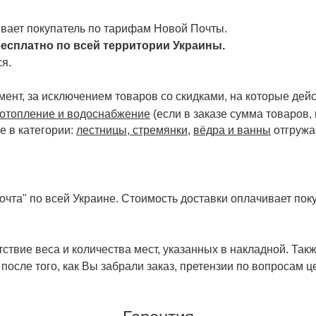
чивает покупатель по тарифам Новой Почты.
есплатно по всей территории Украины.
я.
ент, за исключением товаров со скидками, на которые дейст
отопление и водоснабжение
(если в заказе сумма товаров,
е в категории:
лестницы, стремянки
,
вёдра и ванны
отгружа
чта" по всей Украине. Стоимость доставки оплачивает поку
ствие веса и количества мест, указанных в накладной. Так
 после того, как Вы забрали заказ, претензии по вопросам ц