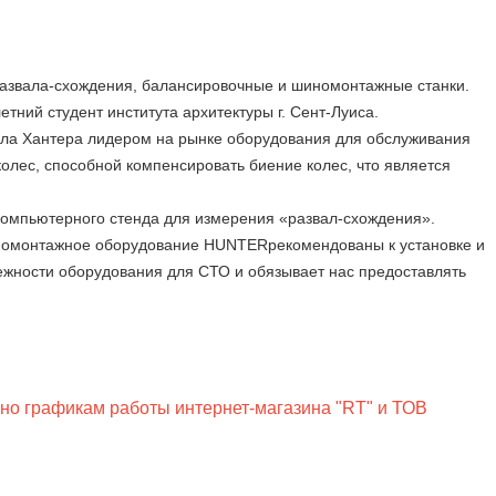
развала-схождения, балансировочные и шиномонтажные станки.
ний студент института архитектуры г. Сент-Луиса.
ала Хантера лидером на рынке оборудования для обслуживания
колес, способной компенсировать биение колес, что является
 компьютерного стенда для измерения «развал-схождения».
иномонтажное оборудование HUNTERрекомендованы к установке и
ежности оборудования для СТО и обязывает нас предоставлять
сно графикам работы интернет-магазина "RT" и ТОВ