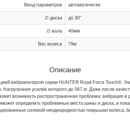
Ввод параметров
автоматически
∅ диска
до 30"
∅ вала
40мм
Вес колеса
79кг
Описание
цией виброконтроля серии HUNTER Road Force Touch®. Уни
Нагрузочное усилие которого до 567 кг. Даже после качес
может возникнуть распространенная проблема: вибрация в р
ожет определить проблемные места шины и диска, и покаж
оцированные силовой неоднородностью покрышки колеса, б