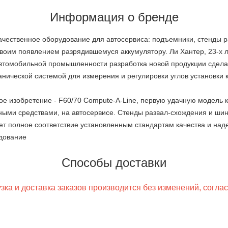
Информация о бренде
качественное оборудование для автосервиса: подъемники, стенды 
оим появлением разрядившемуся аккумулятору. Ли Хантер, 23-х лет
я автомобильной промышленности разработка новой продукции сдел
анической системой для измерения и регулировки углов установки 
ое изобретение - F60/70 Compute-A-Line, первую удачную модель
ыми средствами, на автосервисе. Стенды развал-схождения и ш
ет полное соответствие установленным стандартам качества и над
удование
Способы доставки
ка и доставка заказов производится без изменений, согла