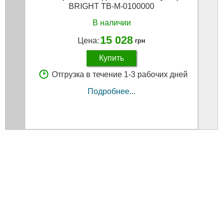
BRIGHT TB-M-0100000
регу
В наличии
15 028
Цена:
грн
Купить
Отгрузка в течение 1-3 рабочих дней
Подробнее...