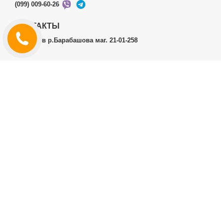
(099) 009-60-26
КОНТАКТЫ
г.Харьков р.Барабашова маг. 21-01-258
ЛИЧНЫЙ КАБИНЕТ
История заказов
Личный Кабинет
ДОПОЛНИТЕЛЬНО
Производители (бренды)
ИНФОРМАЦИЯ
Контакты
Доставка и оплата
Договор публичной оферты