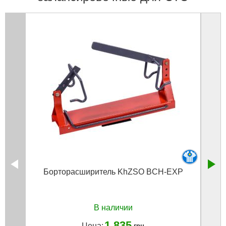
Борторасширитель KhZSO BCH-EXP
мо
В наличии
1 835
Цена:
грн