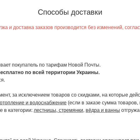
Способы доставки
ка и доставка заказов производится без изменений, согла
чивает покупатель по тарифам Новой Почты.
есплатно по всей территории Украины.
я.
ент, за исключением товаров со скидками, на которые дейст
отопление и водоснабжение
(если в заказе сумма товаров,
е в категории:
лестницы, стремянки
,
вёдра и ванны
отгружа