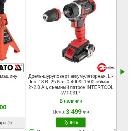
 машину
Дрель-шуруповерт аккумуляторная, Li-
Компр
Ion, 18 В, 25 Nm, 0-400/0-1500 об/мин,
2×2,0 Ач, съемный патрон INTERTOOL
WT-0317
В наличии
400
3 499
Цена:
грн
Купить
вара
(4)
О