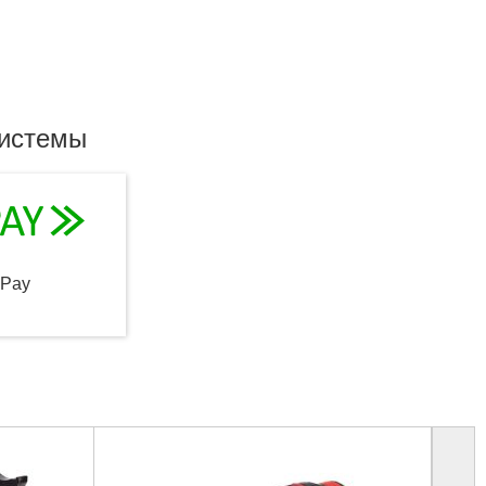
системы
qPay