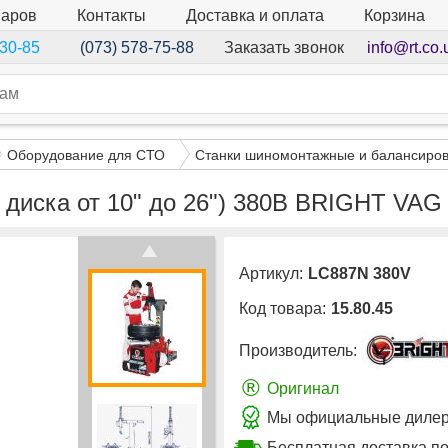
варов
Контакты
Доставка и оплата
Корзина
Заказать звонок
info@rt.co.
-30-85
(073) 578-75-88
Оборудование для СТО
Станки шиномонтажные и балансиро
 диска от 10" до 26") 380В BRIGHT VA
Артикул:
LC887N 380V
Код товара:
15.80.45
Производитель:
®
Оригинал
Мы официальные дилеры
Бесплатная доставка п