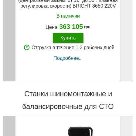
(центральный зажим, от 12" до 30", плавная
(ц
регулировка скорости) BRIGHT 8650 220V
В наличии
363 105
Цена:
грн
Купить
Отгрузка в течение 1-3 рабочих дней
Подробнее...
Станки шиномонтажные и
балансировочные для СТО