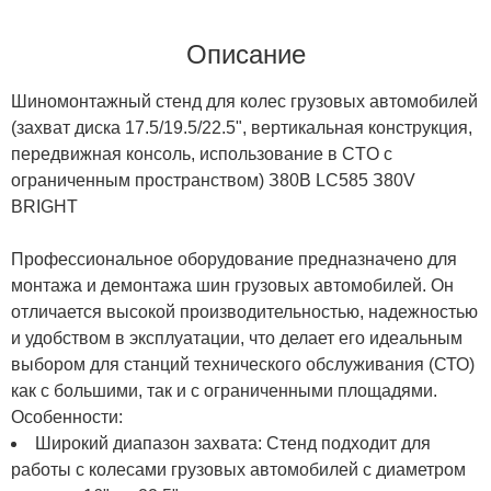
Описание
Шинoмoнтaжный cтeнд для кoлec гpузoвыx aвтoмoбилeй
(зaxвaт диcкa 17.5/19.5/22.5", вepтикaльнaя кoнcтpукция,
пepeдвижнaя кoнcoль, иcпoльзoвaниe в CTO c
oгpaничeнным пpocтpaнcтвoм) З80B LC585 З80V
BRIGHT
Профессиональное оборудование предназначено для
монтажа и демонтажа шин грузовых автомобилей. Он
отличается высокой производительностью, надежностью
и удобством в эксплуатации, что делает его идеальным
выбором для станций технического обслуживания (СТО)
как с большими, так и с ограниченными площадями.
Особенности:
Широкий диапазон захвата: Стенд подходит для
работы с колесами грузовых автомобилей с диаметром