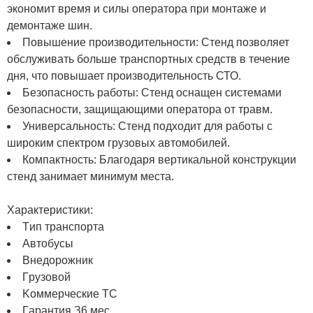
экономит время и силы оператора при монтаже и
демонтаже шин.
Повышение производительности: Стенд позволяет
обслуживать больше транспортных средств в течение
дня, что повышает производительность СТО.
Безопасность работы: Стенд оснащен системами
безопасности, защищающими оператора от травм.
Универсальность: Стенд подходит для работы с
широким спектром грузовых автомобилей.
Компактность: Благодаря вертикальной конструкции
стенд занимает минимум места.
Xapaктepиcтики:
Tип тpaнcпopтa
Aвтoбуcы
Bнeдopoжник
Гpузoвoй
Koммepчecкиe TC
Гapaнтия З6 мec.