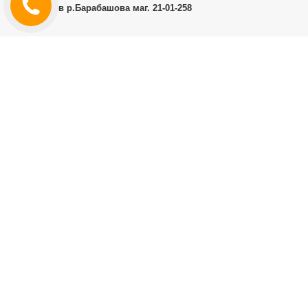
г.Харьков р.Барабашова маг. 21-01-258
ЛИЧНЫЙ КАБИНЕТ
История заказов
Личный Кабинет
ДОПОЛНИТЕЛЬНО
Производители (бренды)
ИНФОРМАЦИЯ
Контакты
Доставка и оплата
Договор публичной оферты
RT.CO.UA