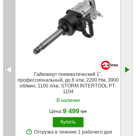
Гайковерт пневматический 1",
Шлифм
профессиональный, до 8 атм, 2200 Нм, 3900
6 
об/мин, 1100 л/хв, STORM INTERTOOL PT-
ш
1104
В наличии
9 499
Цена:
грн
Купить
Отгрузка в течение 1 рабочего дня