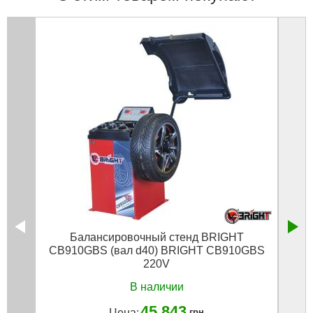
Балансировочный стенд BRIGHT
Эндос
CB910GBS (вал d40) BRIGHT CB910GBS
для A
220V
В наличии
45 843
Цена:
грн