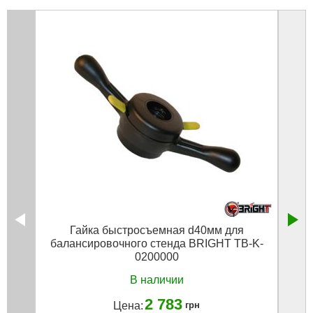
Гайка быстросъемная d40мм для
Мо
балансировочного стенда BRIGHT TB-K-
гру
0200000
В наличии
2 783
Цена:
грн