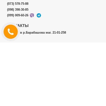
(073) 578-75-88
(098) 398-30-85
(099) 009-60-26
КОНТАКТЫ
г.Харьков р.Барабашова маг. 21-01-258
ЛИЧНЫЙ КАБИНЕТ
История заказов
Личный Кабинет
ДОПОЛНИТЕЛЬНО
Производители (бренды)
ИНФОРМАЦИЯ
Контакты
Доставка и оплата