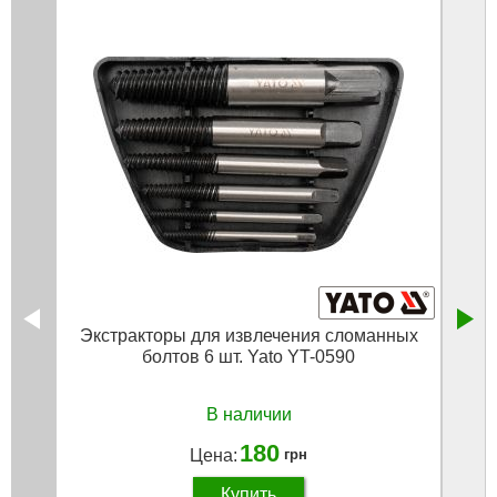
Экстракторы для извлечения сломанных
болтов 6 шт. Yato YT-0590
по
мм/HE
В наличии
180
Цена:
грн
Купить