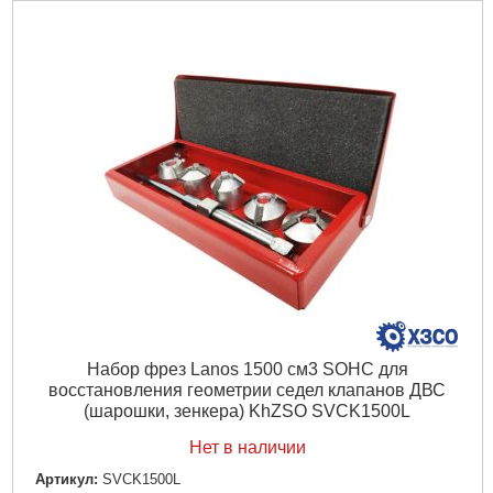
Габариты упаковки:
250x95x35 мм
Вес брутто:
978 г
Подробнее...
Набор фрез Lanos 1500 см3 SOHC для
восстановления геометрии седел клапанов ДВС
(шарошки, зенкера) KhZSO SVCK1500L
Нет в наличии
Артикул:
SVCK1500L