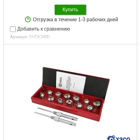
Купить
Отгрузка в течение 1-3 рабочих дней
Добавить к сравнению
Артикул:
SVCK240D
Код товара:
23.60.63
Назначение:
Для сквозных отверстий
Наличие твердосплавных пластин:
да
Тип:
Конический
Габариты упаковки:
230x80x50 мм
Вес брутто:
2,400 г
Подробнее...