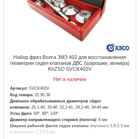
Набор фрез Волга ЗМЗ 402 для восстановления
геометрии седел клапанов ДВС (шарошки, зенкера)
KhZSO SVCK402V
Нет в наличии
Артикул:
SVCK402V
Код товара:
22.95.36
Диапазон обрабатываемых диаметров сёдел
клапанов:
25,1-40; 33-48; 22,2-41; 29,2-48; 34-44 мм
Углы фрез:
60º; 90º; 120º
Диаметр направляющего стержня (пилота):
9 мм
Ширина рабочей фаски седла клапана:
впускного 1,8-2,3 мм
и выпускного 2,3-2,5 мм
Угол:
60°, 90°, 120°