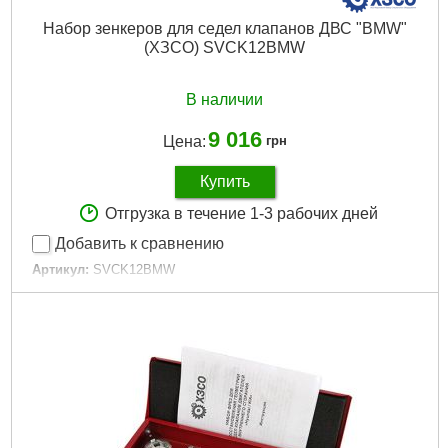
Набор зенкеров для седел клапанов ДВС "BMW"
(ХЗСО) SVCK12BMW
В наличии
9 016
Цена:
грн
Купить
Отгрузка в течение 1-3 рабочих дней
Добавить к сравнению
Артикул:
SVCK12BMW
Код товара:
23.59.50
Назначение:
Для сквозных отверстий
Наличие твердосплавных пластин:
да
Тип:
Конический
Подробнее...