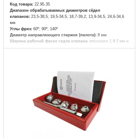
Код товара:
22.95.35
Диапазон обрабатываемых диаметров сёдел
клапанов:
23,5-38,5; 19,5-34,5; 18,7-39,2; 13,9-34,5; 24,6-34,6
мм
Углы фрез:
60º; 90º; 140º
Диаметр направляющего стержня (пилота):
8 мм
Ширина рабочей фаски седла клапана:
впускного 1,9-2 мм и
выпускного 1,6-1,7 мм
Угол:
60°, 90°, 140°
Габариты упаковки:
220x100x35 мм
Вес брутто:
820 г
Подробнее...