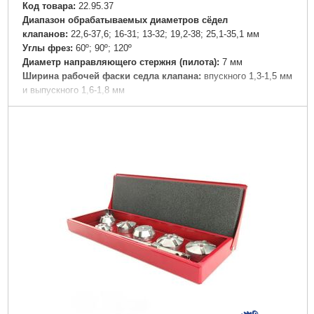
Код товара:
22.95.37
Диапазон обрабатываемых диаметров сёдел
клапанов:
22,6-37,6; 16-31; 13-32; 19,2-38; 25,1-35,1 мм
Углы фрез:
60º; 90º; 120º
Диаметр направляющего стержня (пилота):
7 мм
Ширина рабочей фаски седла клапана:
впускного 1,3-1,5 мм
и выпускного 1,6-1,8 мм
Угол:
60°, 90°, 120°
Габариты упаковки:
225x95x35 мм
Вес брутто:
810 г
Подробнее...