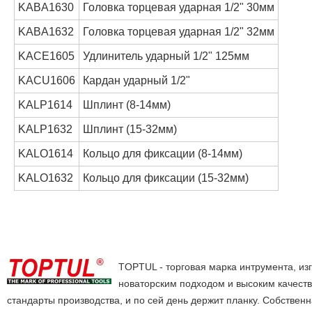
KABA1630
Головка торцевая ударная 1/2" 30мм
KABA1632
Головка торцевая ударная 1/2" 32мм
KACE1605
Удлинитель ударный 1/2" 125мм
KACU1606
Кардан ударный 1/2"
KALP1614
Шплинт (8-14мм)
KALP1632
Шплинт (15-32мм)
KALO1614
Кольцо для фиксации (8-14мм)
KALO1632
Кольцо для фиксации (15-32мм)
TOPTUL - торговая марка интрумента, из
новаторским подходом и высоким качеств
стандарты производства, и по сей день держит планку. Собствен