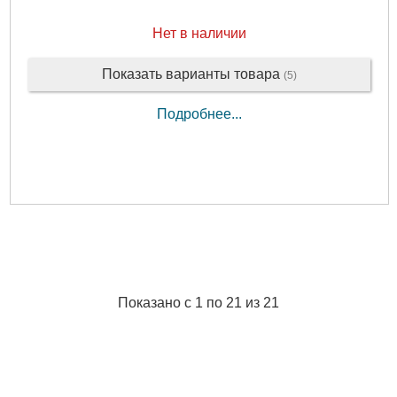
Максимальная высота всасывания:
до 8 м
Масса:
13.5 кг
Нет в наличии
Длина:
460 мм
Ширина:
275 мм
Показать варианты товара
(5)
Высота:
580 мм
Длина упаковки:
490 мм
Подробнее...
Ширина упаковки:
295 мм
Высота упаковки:
630 мм
Подробнее...
Показано с 1 по 21 из 21