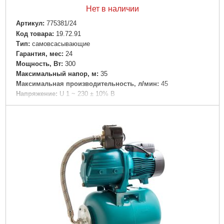
Нет в наличии
Артикул:
775381/24
Код товара:
19.72.91
Tип:
самовсасывающие
Гарантия, мес:
24
Мощность, Вт:
300
Максимальный напор, м:
35
Максимальная производительность, л/мин:
45
Напряжение:
U 1 ~ 230 ± 10% В
Номинальная сила тока, I(А):
2.8
Частота, Гц:
50
Вал двигателя:
Нержавеющая сталь AISI 304
Рабочее колесо:
Нержавеющая сталь AISI 304
Тип двигателя:
Асинхронный, закрытого типа, воздушного
охлаждения, со встроенной в обмотку термозащитой
Обмотка статора двигателя:
Медь
Класс изоляции:
F
Класс защиты:
IPX4
Длина кабеля, м:
1
Перекачиваемая жидкость:
Только для чистой воды без
абразивосодержащих примесей (песка, глины, извести и т.д.)