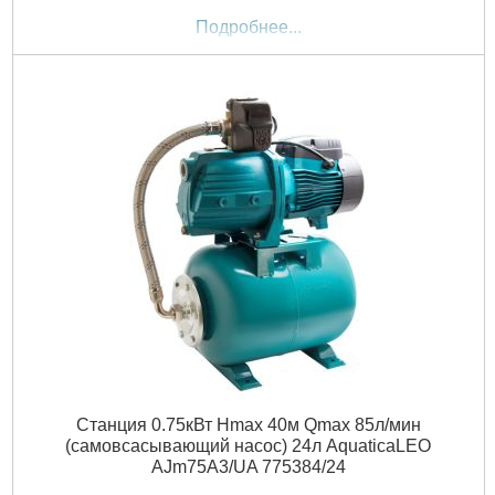
Подробнее...
Станция 0.75кВт Hmax 40м Qmax 85л/мин
(самовсасывающий насос) 24л AquaticaLEO
AJm75A3/UA 775384/24