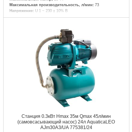
Максимальная производительность, л/мин:
73
Подробнее...
Напряжение:
U 1 ~ 230 ± 10% В
Номинальная сила тока, I(А):
≤ 4.2
Вал двигателя:
Нержавеющая сталь AISI 304
Рабочее колесо:
Технополимер
Длина кабеля, м:
0.7
Диаметр всасывающего патрубка DN1, " (дюйм):
1
Диаметр напорного патрубка DN2, " (дюйм):
1
Максимальное давление, бар:
8
Объем бака, л:
24
Максимальная температура перекачиваемой жидкости,
°C:
+35
Вес брутто (единицы), кг:
19.15
Объем единицы, м³:
0.08597
Подробнее...
Станция 0.3кВт Hmax 35м Qmax 45л/мин
(самовсасывающий насос) 24л AquaticaLEO
AJm30A3/UA 775381/24