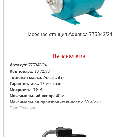
абразивосодержащих примесей (песка, глины, извести и т.д.)
Диаметр всасывающего патрубка:
1 "
Диаметр напорного патрубка:
1 "
Максимальное давление:
7 бар
Материал корпуса:
Технополимер
Насосная станция Aquatica 775342/24
Объем бака:
24 л
Максимальная высота всасывания:
до 8 м
Масса:
16.2 кг
Длина:
460 мм
Нет в наличии
Ширина:
275 мм
Артикул:
775342/24
Высота:
600 мм
Код товара:
19.72.93
Длина упаковки:
485 мм
Торговая марка:
AquaticaLeo
Ширина упаковки:
295 мм
Гарантия, мес:
12 месяцев
Высота упаковки:
630 мм
Мощность:
0.8 Вт
Максимальный напор:
40 м
Подробнее...
Максимальная производительность:
60 л/мин
Тип:
Станция
Напряжение:
220-240 В
Частота:
50 Гц
Вал двигателя:
Нержавеющая сталь AISI 304
Рабочее колесо:
Технополимер