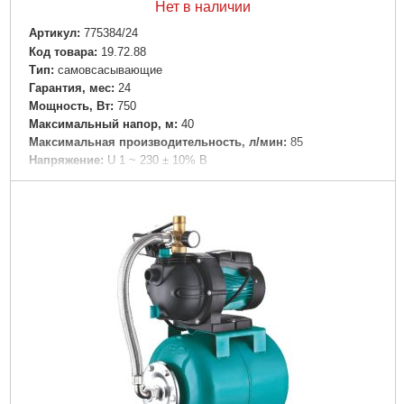
Нет в наличии
Артикул:
775384/24
Код товара:
19.72.88
Tип:
самовсасывающие
Гарантия, мес:
24
Мощность, Вт:
750
Максимальный напор, м:
40
Максимальная производительность, л/мин:
85
Напряжение:
U 1 ~ 230 ± 10% В
Номинальная сила тока, I(А):
6.0
Частота, Гц:
50
Вал двигателя:
Нержавеющая сталь AISI 304
Рабочее колесо:
Нержавеющая сталь AISI 304
Тип двигателя:
Асинхронный, закрытого типа, воздушного
охлаждения, со встроенной в обмотку термозащитой
Обмотка статора двигателя:
Медь
Класс изоляции:
F
Класс защиты:
IPX4
Длина кабеля, м:
1
Перекачиваемая жидкость:
Только для чистой воды без
абразивосодержащих примесей (песка, глины, извести и т.д.)
Диаметр всасывающего патрубка DN1, " (дюйм):
1