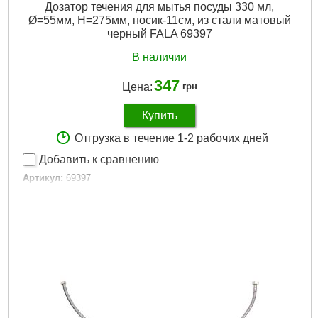
Дозатор течения для мытья посуды 330 мл,
Ø=55мм, H=275мм, носик-11см, из стали матовый
черный FALA 69397
В наличии
347
Цена:
грн
Купить
Отгрузка в течение 1-2 рабочих дней
Добавить к сравнению
Артикул:
69397
Код товара:
29.48.95
Габариты упаковки:
185x125x55 мм
Вес брутто:
141 г
Подробнее...