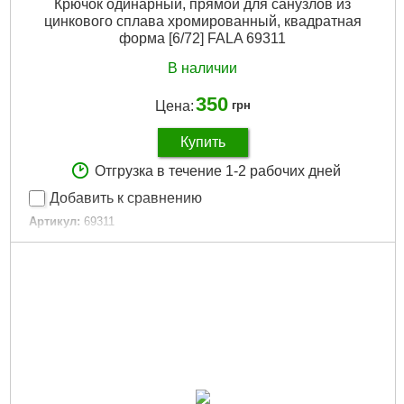
Крючок одинарный, прямой для санузлов из
цинкового сплава хромированный, квадратная
форма [6/72] FALA 69311
В наличии
350
Цена:
грн
Купить
Отгрузка в течение 1-2 рабочих дней
Добавить к сравнению
Артикул:
69311
Код товара:
29.50.64
Габариты упаковки:
135x93x60 мм
Вес брутто:
93 г
Подробнее...