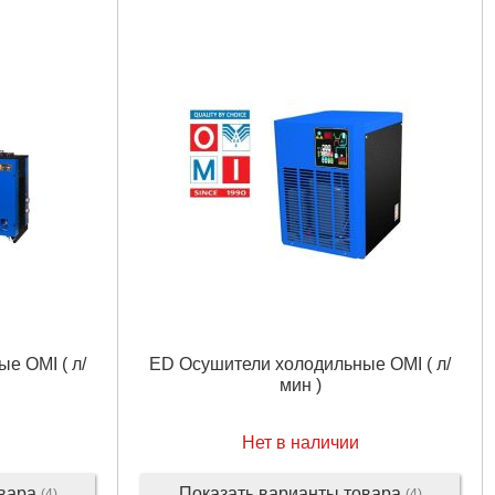
Подробнее...
е OMI ( л/
ED Осушители холодильные OMI ( л/
мин )
Нет в наличии
овара
Показать варианты товара
(4)
(4)