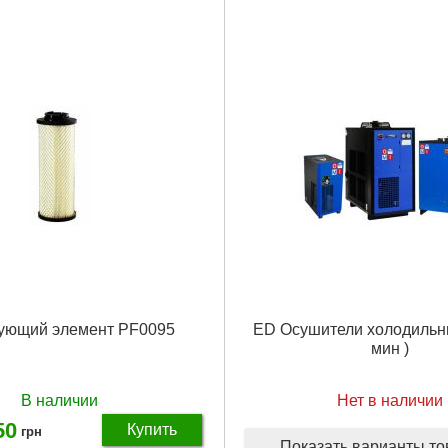
Подробнее...
Подробнее...
ующий элемент PF0095
ED Осушители холодильны
мин )
В наличии
Нет в наличии
50
Купить
грн
Показать варианты т