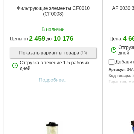
Фильтрующие элементы СF0010
AF 0030 3
(CF0008)
В наличии
2 459
10 176
4 6
Цены от
до
Цена:
Отгруз
Показать варианты товара
дней
(13)
Добавит
Отгрузка в течение 1-5 рабочих
дней
Артикул:
04A
Код товара:
Подробнее...
Гарантия, ме
Тип хвостовк
Габариты уп
Вес брутто:
6