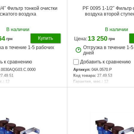
/4" Фильтр тонкой очистки
PF 0095 1-1/2" Фильтр
сжатого воздуха
воздуха второй ступе
В наличии
В наличии
64
13 250
Купить
Цена:
грн
грн
ка в течение 1-5 рабочих
Отгрузка в течение 1-
дней
ь к сравнению
Добавить к сравнению
.0030AQG03.C.0000
Артикул:
04A.0570.P
27.49.51
Код товара:
27.49.53
с.:
12
Гарантия, мес.:
12
и:
3/4
Тип хвостовика:
1/2"
аковки:
330x85x67 мм
Тип хвостовика / посадки:
1/2"
02 г
Подробнее...
Подробнее...