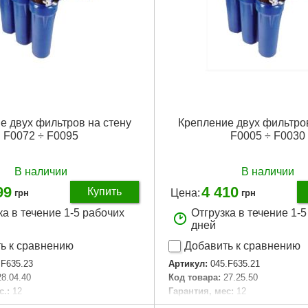
е двух фильтров на стену
Крепление двух фильтров
F0072 ÷ F0095
F0005 ÷ F0030
В наличии
В наличии
99
4 410
Купить
Цена:
грн
грн
ка в течение 1-5 рабочих
Отгрузка в течение 1-
дней
ь к сравнению
Добавить к сравнению
.F635.23
Артикул:
045.F635.21
28.04.40
Код товара:
27.25.50
с.:
12
Гарантия, мес:
12
Гарантия, мес.:
12