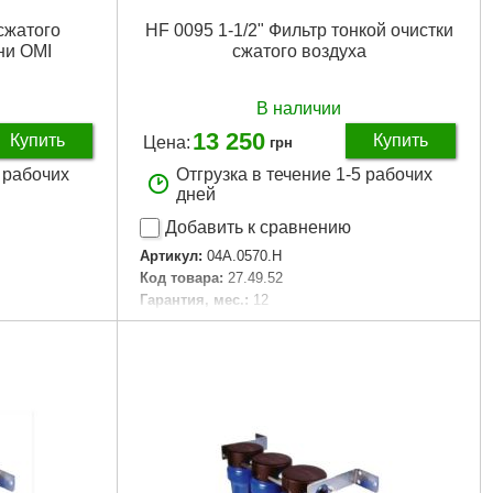
 сжатого
HF 0095 1-1/2" Фильтр тонкой очистки
ни OMI
сжатого воздуха
В наличии
13 250
Купить
Купить
Цена:
грн
5 рабочих
Отгрузка в течение 1-5 рабочих
дней
Добавить к сравнению
Артикул:
04A.0570.H
Код товара:
27.49.52
Гарантия, мес.:
12
Тип хвостовика:
1/2"
Тип хвостовика / посадки:
1/2"
Подробнее...