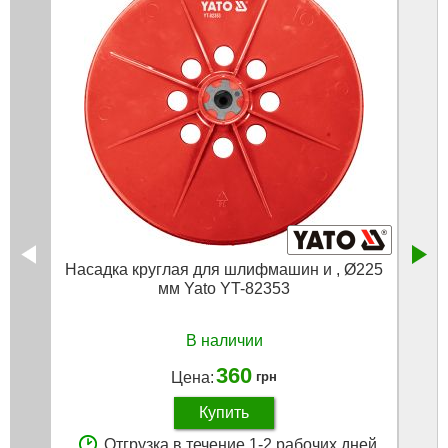
Насадка круглая для шлифмашин и , Ø225
Фре
мм Yato YT-82353
В наличии
360
Цена:
грн
Купить
Отгрузка в течение 1-2 рабочих дней